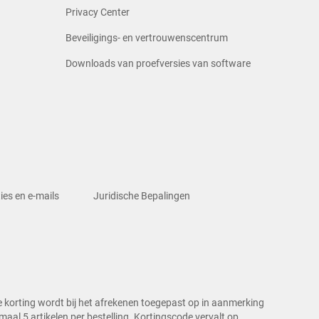
Privacy Center
Beveiligings- en vertrouwenscentrum
Downloads van proefversies van software
ies en e-mails
Juridische Bepalingen
 korting wordt bij het afrekenen toegepast op in aanmerking
l 5 artikelen per bestelling. Kortingscode vervalt op