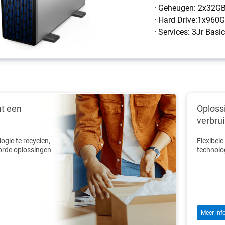
· Geheugen: 2x32G
· Hard Drive:1x96
· Services: 3Jr Bas
t een
Oploss
verbrui
gie te recyclen,
Flexibele
rde oplossingen
technolog
Meer inf