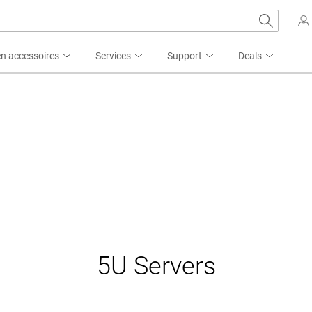
n accessoires
Services
Support
Deals
5U Servers