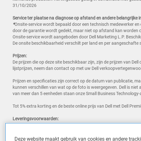
31/10/2026
Service ter plaatse na diagnose op afstand en andere belangrijke i
*
Onsite-service wordt bepaald door een technisch medewerker en d
door de garantie wordt gedekt, maar niet op afstand kan worden 
Onsite-service wordt aangeboden door Dell Marketing L.P. Beschikb
De onsite beschikbaarheid verschilt per land en per aangeschafte
Prijzen:
De prijzen die op deze site beschikbaar zijn, zijn de prijzen van De
lijstprijzen, neem dan contact op met uw Dell verkoopvertegenwoordi
Prijzen en specificaties zijn correct op de datum van publicatie, m
kunnen verschillen van wat op de foto is weergegeven. Dell is niet
van meer dan 5 eenheden staan onze Small Business Technology-a
Tot 5% extra korting en de beste online prijs van Dell met Dell Premi
Leveringsvoorwaarden:
Producten die in aanmerking komen voor levering op de volgende
werkdag geleverd (met uitzondering van feestdagen en weekenden). D
werkdag
voor de volledige voorwaarden. Producten die buiten het
Deze website maakt gebruik van cookies en andere trac