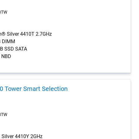
 BTW
on® Silver 4410T 2.7GHz
B DIMM
0GB SSD SATA
ic NBD
 Tower Smart Selection
 BTW
® Silver 4410Y 2GHz