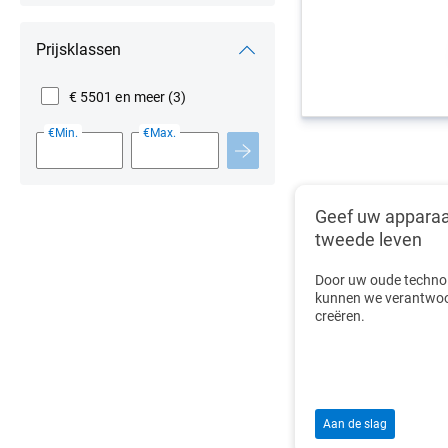
Prijsklassen
€ 5501 en meer
(3)
€Min.
€Max.
Geef uw apparaa
tweede leven
Door uw oude technolo
kunnen we verantwoo
creëren.
Aan de slag