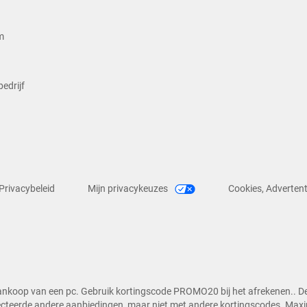
m
edrijf
Privacybeleid
Mijn privacykeuzes
Cookies, Advertent
aankoop van een pc. Gebruik kortingscode PROMO20 bij het afrekenen.. De
teerde andere aanbiedingen, maar niet met andere kortingscodes. Maximaa