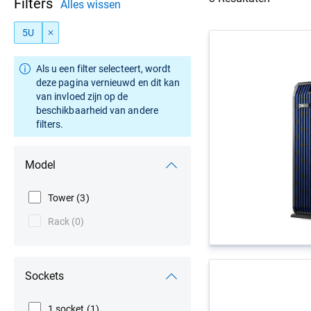
Filters
Alles wissen
5U
Als u een filter selecteert, wordt
deze pagina vernieuwd en dit kan
van invloed zijn op de
beschikbaarheid van andere
filters.
Model
Tower
(3)
Rack
(0)
Sockets
1 socket
(1)