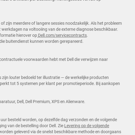
f zijn meerdere of langere sessies noodzakelijk. Als het probleem
2 werkdagen na voltooiing van de externe diagnose beschikbaar.
formatie hierover op
Dell.com/servicecontracts
.
 die buitendienst kunnen worden gerepareerd.
 u contractuele voorwaarden hebt met Dell die verwijzen naar
ijn louter bedoeld ter illustratie — de werkelijke producten
beperkt tot 5 systemen per klant per promotieperiode. Bij aankopen
pparatuur, Dell, Dell Premium, XPS en Alienware.
uur besteld worden, op dezelfde dag verzonden en de volgende
ng van de bestelling door Dell. Zie
Levering op de volgende
 worden geleverd via de snelst beschikbare methode en doorgaans