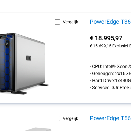
PowerEdge T360
Vergelijk
€ 18.995,97
€ 15.699,15
Exclusief
· CPU: Intel® Xeon
· Geheugen: 2x16G
· Hard Drive:1x48
· Services: 3Jr ProS
PowerEdge T560
Vergelijk