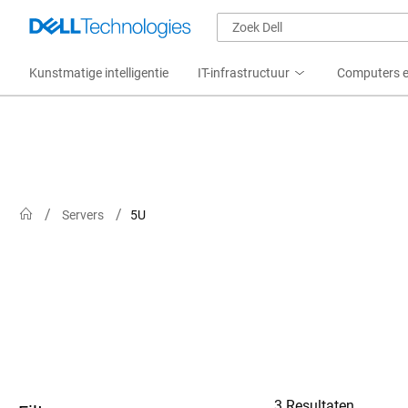
Kunstmatige intelligentie
IT-infrastructuur
Computers e
Servers
5U
3 Resultaten