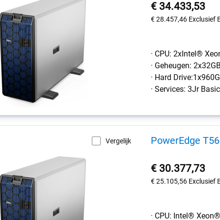
€ 34.433,53
€ 28.457,46
Exclusief
· CPU: 2xIntel® Xe
· Geheugen: 2x32G
· Hard Drive:1x96
· Services: 3Jr Bas
PowerEdge T560
Vergelijk
€ 30.377,73
€ 25.105,56
Exclusief
· CPU: Intel® Xeon