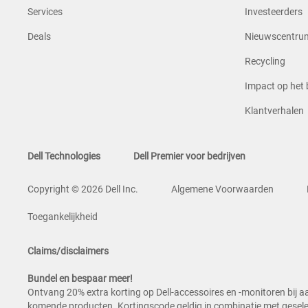
Services
Investeerders
Deals
Nieuwscentru
Recycling
Impact op het b
Klantverhalen
Dell Technologies
Dell Premier voor bedrijven
Copyright © 2026 Dell Inc.
Algemene Voorwaarden
Toegankelijkheid
Claims/disclaimers
Bundel en bespaar meer!
Ontvang 20% extra korting op Dell-accessoires en -monitoren bij 
komende producten. Kortingscode geldig in combinatie met geselec