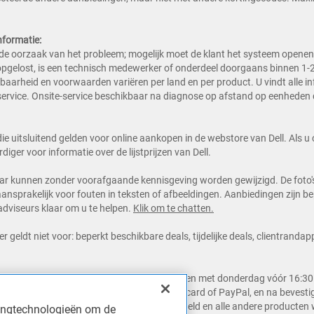
nformatie:
e oorzaak van het probleem; mogelijk moet de klant het systeem openen o
opgelost, is een technisch medewerker of onderdeel doorgaans binnen 1-
aarheid en voorwaarden variëren per land en per product. U vindt alle in
 service. Onsite-service beschikbaar na diagnose op afstand op eenheden
ll die uitsluitend gelden voor online aankopen in de webstore van Dell. Als
ger voor informatie over de lijstprijzen van Dell.
aar kunnen zonder voorafgaande kennisgeving worden gewijzigd. De foto's z
 aansprakelijk voor fouten in teksten of afbeeldingen. Aanbiedingen zijn 
dviseurs klaar om u te helpen.
Klik om te chatten.
er geldt niet voor: beperkt beschikbare deals, tijdelijke deals, clientranda
 werkdag worden, indien ze op maandag tot en met donderdag vóór 16:30 
it geldt alleen bij betaalmethodes creditcard of PayPal, en na bevestigi
 genoemde dag- en tijdsvenster worden besteld en alle andere producten
kingtechnologieën om de