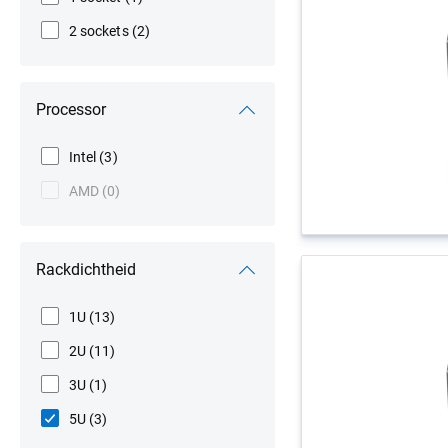
2 sockets
(2)
Processor
Intel
(3)
AMD
(0)
Rackdichtheid
1U
(13)
2U
(11)
3U
(1)
5U
(3)