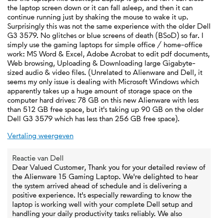
the laptop screen down or it can fall asleep, and then it can
continue running just by shaking the mouse to wake it up.
Surprisingly this was not the same experience with the older Dell
G3 3579. No glitches or blue screens of death (BSoD) so far. I
simply use the gaming laptops for simple office / home-office
work: MS Word & Excel, Adobe Acrobat to edit pdf documents,
Web browsing, Uploading & Downloading large Gigabyte-
sized audio & video files. (Unrelated to Alienware and Dell, it
seems my only issue is dealing with Microsoft Windows which
apparently takes up a huge amount of storage space on the
computer hard drives: 78 GB on this new Alienware with less
than 512 GB free space, but it's taking up 90 GB on the older
Dell G3 3579 which has less than 256 GB free space).
Vertaling weergeven
Reactie van Dell
Dear Valued Customer, Thank you for your detailed review of
the Alienware 15 Gaming Laptop. We're delighted to hear
the system arrived ahead of schedule and is delivering a
positive experience. It's especially rewarding to know the
laptop is working well with your complete Dell setup and
handling your daily productivity tasks reliably. We also