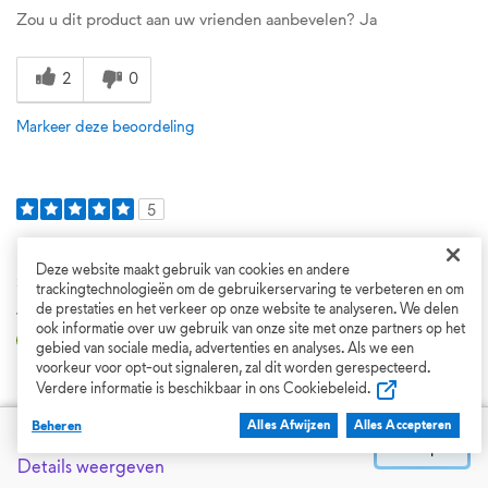
Zou u dit product aan uw vrienden aanbevelen?
Ja
2
0
Markeer deze beoordeling
5
Powerful Gaming Laptop with Excellent Performance
Deze website maakt gebruik van cookies en andere
2 maanden geleden
trackingtechnologieën om de gebruikerservaring te verbeteren en om
de prestaties en het verkeer op onze website te analyseren. We delen
Jason
ook informatie over uw gebruik van onze site met onze partners op het
Geverifieerd
gebied van sociale media, advertenties en analyses. Als we een
voorkeur voor opt-out signaleren, zal dit worden gerespecteerd.
Dell campagne
Verdere informatie is beschikbaar in ons Cookiebeleid.
I have been very impressed with this Alienware 15 Gaming
Beheren
Prijs van Dell
Alles Afwijzen
Alles Accepteren
€ 999,00
Laptop. I primarily use it for gaming, streaming videos, browsing
Nu kopen
the web, and some school/work tasks, and it handles everything
Details weergeven
smoothly. The performance is excellent, with fast load times and