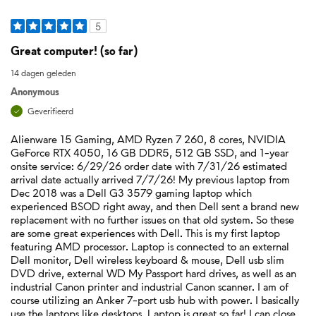
5
Great computer! (so far)
14 dagen geleden
Anonymous
Geverifieerd
Alienware 15 Gaming, AMD Ryzen 7 260, 8 cores, NVIDIA
GeForce RTX 4050, 16 GB DDR5, 512 GB SSD, and 1-year
onsite service: 6/29/26 order date with 7/31/26 estimated
arrival date actually arrived 7/7/26! My previous laptop from
Dec 2018 was a Dell G3 3579 gaming laptop which
experienced BSOD right away, and then Dell sent a brand new
replacement with no further issues on that old system. So these
are some great experiences with Dell. This is my first laptop
featuring AMD processor. Laptop is connected to an external
Dell monitor, Dell wireless keyboard & mouse, Dell usb slim
DVD drive, external WD My Passport hard drives, as well as an
industrial Canon printer and industrial Canon scanner. I am of
course utilizing an Anker 7-port usb hub with power. I basically
use the laptops like desktops. Laptop is great so far! I can close