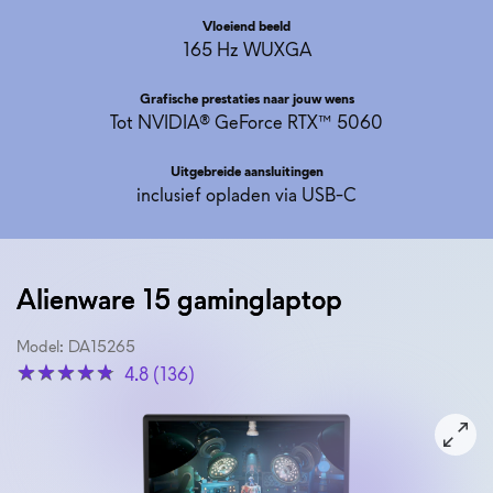
Vloeiend beeld
165 Hz WUXGA
Grafische prestaties naar jouw wens
Tot NVIDIA® GeForce RTX™ 5060
Uitgebreide aansluitingen
inclusief opladen via USB-C
Alienware 15 gaminglaptop
Model: DA15265
4.8 (136)
View naar-voren-gericht Alienware 15 AMD DA15265 MB