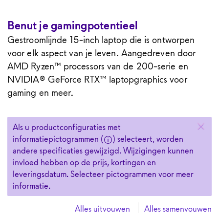
Benut je gamingpotentieel
Gestroomlijnde 15-inch laptop die is ontworpen
voor elk aspect van je leven. Aangedreven door
AMD Ryzen™ processors van de 200-serie en
NVIDIA® GeForce RTX™ laptopgraphics voor
gaming en meer.
Als u een grijze knop selecteert, worden andere specificati
Als u productconfiguraties met
informatiepictogrammen (
) selecteert, worden
andere specificaties gewijzigd. Wijzigingen kunnen
invloed hebben op de prijs, kortingen en
leveringsdatum. Selecteer pictogrammen voor meer
informatie.
Alles uitvouwen
Alles samenvouwen