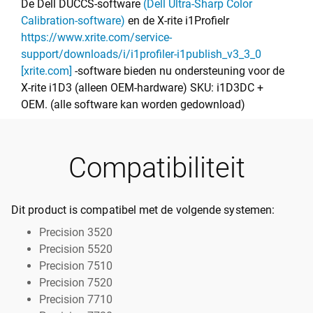
De Dell DUCCS-software
(Dell Ultra-Sharp Color
Calibration-software)
en de X-rite i1Profielr
https://www.xrite.com/service-
support/downloads/i/i1profiler-i1publish_v3_3_0
[xrite.com]
-software bieden nu ondersteuning voor de
X-rite i1D3 (alleen OEM-hardware) SKU: i1D3DC +
OEM. (alle software kan worden gedownload)
Compatibiliteit
Dit product is compatibel met de volgende systemen:
Precision 3520
Precision 5520
Precision 7510
Precision 7520
Precision 7710