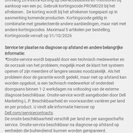
Ontvang 20% extra korting op Dell-accessoires en -monitoren bij
aankoop van een pc. Gebruik kortingscode PROMO20 bij het
afrekenen.. De korting wordt bij het afrekenen toegepast op in
aanmerking komende producten. Kortingscode geldig in
combinatie met geselecteerde andere aanbiedingen, maar niet met
andere kortingscodes. Maximaal 5 artikelen per bestelling.
Kortingscode vervalt op 31/10/2026
Service ter plaatse na diagnose op afstand en andere belangrijke
informatie:
*
Onsite-service wordt bepaald door een technisch medewerker en
de oorzaak van het probleem; mogelijk moet de klant het systeem
openen of zijn meerdere of langere sessies noodzakelijk. Als het
probleem door de garantie wordt gedekt, maar niet op afstand kan
worden opgelost, is een technisch medewerker of onderdeel
doorgaans binnen 1-2 werkdagen na voltooiing van de externe
diagnose beschikbaar. Onsite-service wordt aangeboden door Dell
Marketing L.P. Beschikbaarheid en voorwaarden variëren per land
en per product. U vindt alle informatie hierover op
Dell.com/servicecontracts
.
De onsite beschikbaarheid verschilt per land en per aangeschafte
service. Onsite-service beschikbaar na diagnose op afstand op
eenheden die buitendienst kunnen worden gerepareerd.