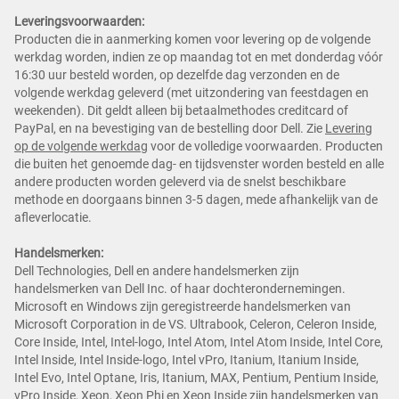
Leveringsvoorwaarden:
Producten die in aanmerking komen voor levering op de volgende
werkdag worden, indien ze op maandag tot en met donderdag vóór
16:30 uur besteld worden, op dezelfde dag verzonden en de
volgende werkdag geleverd (met uitzondering van feestdagen en
weekenden). Dit geldt alleen bij betaalmethodes creditcard of
PayPal, en na bevestiging van de bestelling door Dell. Zie
Levering
op de volgende werkdag
voor de volledige voorwaarden. Producten
die buiten het genoemde dag- en tijdsvenster worden besteld en alle
andere producten worden geleverd via de snelst beschikbare
methode en doorgaans binnen 3-5 dagen, mede afhankelijk van de
afleverlocatie.
Handelsmerken:
Dell Technologies, Dell en andere handelsmerken zijn
handelsmerken van Dell Inc. of haar dochterondernemingen.
Microsoft en Windows zijn geregistreerde handelsmerken van
Microsoft Corporation in de VS. Ultrabook, Celeron, Celeron Inside,
Core Inside, Intel, Intel-logo, Intel Atom, Intel Atom Inside, Intel Core,
Intel Inside, Intel Inside-logo, Intel vPro, Itanium, Itanium Inside,
Intel Evo, Intel Optane, Iris, Itanium, MAX, Pentium, Pentium Inside,
vPro Inside, Xeon, Xeon Phi en Xeon Inside zijn handelsmerken van