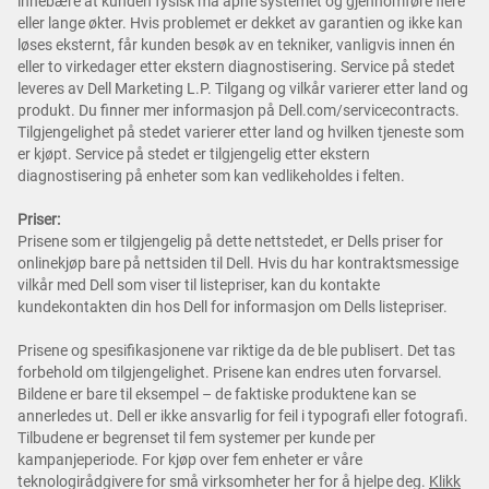
innebære at kunden fysisk må åpne systemet og gjennomføre flere
eller lange økter. Hvis problemet er dekket av garantien og ikke kan
løses eksternt, får kunden besøk av en tekniker, vanligvis innen én
eller to virkedager etter ekstern diagnostisering. Service på stedet
leveres av Dell Marketing L.P. Tilgang og vilkår varierer etter land og
produkt. Du finner mer informasjon på Dell.com/servicecontracts.
Tilgjengelighet på stedet varierer etter land og hvilken tjeneste som
er kjøpt. Service på stedet er tilgjengelig etter ekstern
diagnostisering på enheter som kan vedlikeholdes i felten.
Priser:
Prisene som er tilgjengelig på dette nettstedet, er Dells priser for
onlinekjøp bare på nettsiden til Dell. Hvis du har kontraktsmessige
vilkår med Dell som viser til listepriser, kan du kontakte
kundekontakten din hos Dell for informasjon om Dells listepriser.
Prisene og spesifikasjonene var riktige da de ble publisert. Det tas
forbehold om tilgjengelighet. Prisene kan endres uten forvarsel.
Bildene er bare til eksempel – de faktiske produktene kan se
annerledes ut. Dell er ikke ansvarlig for feil i typografi eller fotografi.
Tilbudene er begrenset til fem systemer per kunde per
kampanjeperiode. For kjøp over fem enheter er våre
teknologirådgivere for små virksomheter her for å hjelpe deg.
Klikk