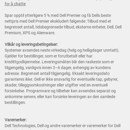
for å chatte
.
Spar opptil ytterligere 5 % med Dell Premier og få Dells beste
nettpris med Dell Premier ekskludert følgende: Tilbud med et
begrenset antall, tidsbegrensede tilbud, eksterne enheter, Dell, Dell
Premium, XPS og Alienware.
Vilkår og leveringsbetingelser:
Systemer avsendes neste virkedag (helg og helligdager unntatt).
Gjelder for bestillinger, som er forutbetalt eller har
kredittgodkjennelse. Leveringsmåten blir den raskeste som er
tilgjengelig, vanligvis innen 3–6 dager, avhengig av kundens
adresse. Begrenset antall tilgjengelig. Eksakt leveringsdato
garanteres ikke. Dell er ikke ansvarlig for eventuelle tap, gebyrer,
skader, tilleggsomkostninger eller utgifter ved en eventuell
forsinkelse. Programvare og tilbehør kan avsendes separat og
ankomme senere, eller kan forsinke leveringen av den samlede
bestillingen.
Varemerker:
Dell Technologies, Dell og andre varemerker er varemerker for Dell