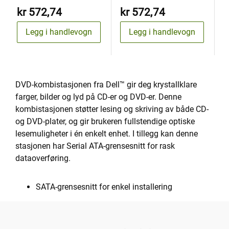
kr 572,74
kr 572,74
k
Legg i handlevogn
Legg i handlevogn
DVD-kombistasjonen fra Dell™ gir deg krystallklare
farger, bilder og lyd på CD-er og DVD-er. Denne
kombistasjonen støtter lesing og skriving av både CD-
og DVD-plater, og gir brukeren fullstendige optiske
lesemuligheter i én enkelt enhet. I tillegg kan denne
stasjonen har Serial ATA-grensesnitt for rask
dataoverføring.
SATA-grensesnitt for enkel installering