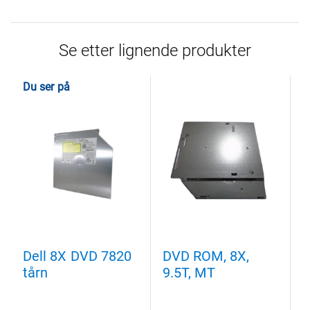
Se etter lignende produkter
Du ser på
Dell 8X DVD 7820
DVD ROM, 8X,
D
tårn
9.5T, MT
9