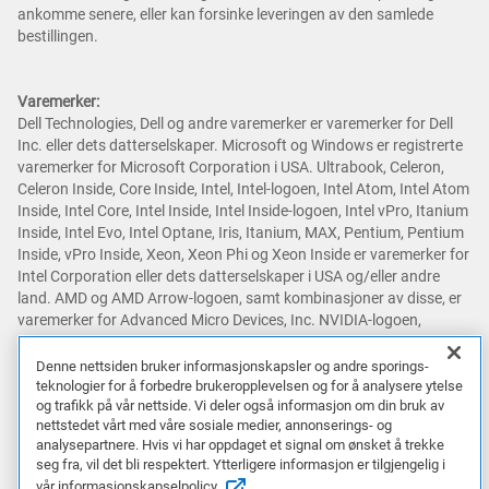
ankomme senere, eller kan forsinke leveringen av den samlede
bestillingen.
Varemerker:
Dell Technologies, Dell og andre varemerker er varemerker for Dell
Inc. eller dets datterselskaper. Microsoft og Windows er registrerte
varemerker for Microsoft Corporation i USA. Ultrabook, Celeron,
Celeron Inside, Core Inside, Intel, Intel-logoen, Intel Atom, Intel Atom
Inside, Intel Core, Intel Inside, Intel Inside-logoen, Intel vPro, Itanium
Inside, Intel Evo, Intel Optane, Iris, Itanium, MAX, Pentium, Pentium
Inside, vPro Inside, Xeon, Xeon Phi og Xeon Inside er varemerker for
Intel Corporation eller dets datterselskaper i USA og/eller andre
land. AMD og AMD Arrow-logoen, samt kombinasjoner av disse, er
varemerker for Advanced Micro Devices, Inc. NVIDIA-logoen,
GeForce, GeForce RTX, GeForce RTX Super, GeForce GTX, GeForce
GTX Super, GRID, SHIELD, Battery Boost, Reflex, DLSS, CUDA, FXAA,
Denne nettsiden bruker informasjonskapsler og andre sporings-
GameStream, G-SYNC, G-SYNC Ultimate, NVLINK, ShadowPlay, SLI,
teknologier for å forbedre brukeropplevelsen og for å analysere ytelse
og trafikk på vår nettside. Vi deler også informasjon om din bruk av
TXAA, PhysX, GeForce Experience, GeForce NOW, Maxwell, Pascal
nettstedet vårt med våre sosiale medier, annonserings- og
og Turing er varemerker og/eller registrerte varemerker for NVIDIA
analysepartnere. Hvis vi har oppdaget et signal om ønsket å trekke
Corporation i USA og andre land. Snapdragon er et varemerke eller
seg fra, vil det bli respektert. Ytterligere informasjon er tilgjengelig i
registrert varemerke som tilhører Qualcomm Incorporated. Andre
vår informasjonskapselpolicy.