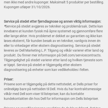
men ikke med andre kuponger. Maksimalt 5 produkter per bestilling.
Kupongen utløper 31/10/2026.
Service på stedet etter fjerndiagnose og annen viktig informasjon:
*
Service på stedet avgjøres av tekniker og problemårsak. Dette kan
innebære at kunden fysisk må åpne systemet og gjennomføre flere
eller lange økter. Hvis problemet er dekket av garantien og ikke kan
løses eksternt, får kunden besøk av en tekniker, vanligvis innen én
eller to virkedager etter ekstern diagnostisering. Service på stedet
leveres av Dell Marketing L.P. Tilgang og vilkår varierer etter land og
produkt. Du finner mer informasjon på Dell.com/servicecontracts.
Tilgjengelighet på stedet varierer etter land og hvilken tjeneste som
er kjøpt. Service på stedet er tilgjengelig etter ekstern
diagnostisering på enheter som kan vedlikeholdes i felten.
Priser:
Prisene som er tilgjengelig på dette nettstedet, er Dells priser for
onlinekjøp bare på nettsiden til Dell. Hvis du har kontraktsmessige
vilkår med Dell som viser til listepriser, kan du kontakte
kundekontakten din hos Dell for informasjon om Dells listepriser.