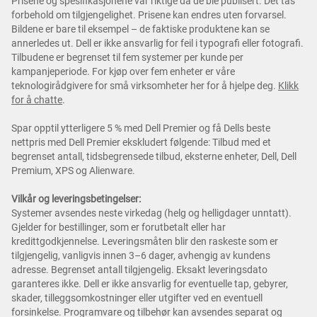
Prisene og spesifikasjonene var riktige da de ble publisert. Det tas
forbehold om tilgjengelighet. Prisene kan endres uten forvarsel.
Bildene er bare til eksempel – de faktiske produktene kan se
annerledes ut. Dell er ikke ansvarlig for feil i typografi eller fotografi.
Tilbudene er begrenset til fem systemer per kunde per
kampanjeperiode. For kjøp over fem enheter er våre
teknologirådgivere for små virksomheter her for å hjelpe deg.
Klikk
for å chatte
.
Spar opptil ytterligere 5 % med Dell Premier og få Dells beste
nettpris med Dell Premier ekskludert følgende: Tilbud med et
begrenset antall, tidsbegrensede tilbud, eksterne enheter, Dell, Dell
Premium, XPS og Alienware.
Vilkår og leveringsbetingelser:
Systemer avsendes neste virkedag (helg og helligdager unntatt).
Gjelder for bestillinger, som er forutbetalt eller har
kredittgodkjennelse. Leveringsmåten blir den raskeste som er
tilgjengelig, vanligvis innen 3–6 dager, avhengig av kundens
adresse. Begrenset antall tilgjengelig. Eksakt leveringsdato
garanteres ikke. Dell er ikke ansvarlig for eventuelle tap, gebyrer,
skader, tilleggsomkostninger eller utgifter ved en eventuell
forsinkelse. Programvare og tilbehør kan avsendes separat og