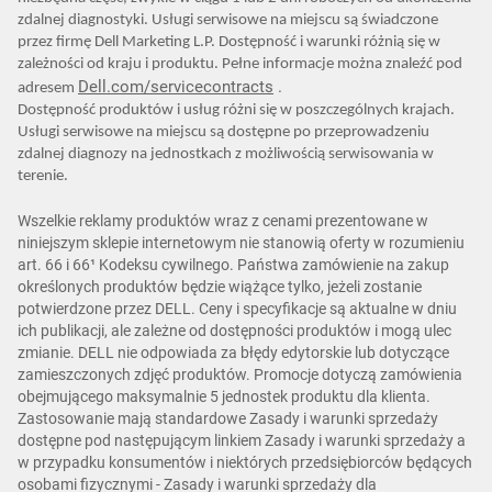
zdalnej diagnostyki. Usługi serwisowe na miejscu są świadczone
przez firmę Dell Marketing L.P. Dostępność i warunki różnią się w
zależności od kraju i produktu. Pełne informacje można znaleźć pod
Dell.com/servicecontracts
.
adresem
Dostępność produktów i usług różni się w poszczególnych krajach.
Usługi serwisowe na miejscu są dostępne po przeprowadzeniu
zdalnej diagnozy na jednostkach z możliwością serwisowania w
terenie.
Wszelkie reklamy produktów wraz z cenami prezentowane w
niniejszym sklepie internetowym nie stanowią oferty w rozumieniu
art. 66 i 66¹ Kodeksu cywilnego. Państwa zamówienie na zakup
określonych produktów będzie wiążące tylko, jeżeli zostanie
potwierdzone przez DELL. Ceny i specyfikacje są aktualne w dniu
ich publikacji, ale zależne od dostępności produktów i mogą ulec
zmianie. DELL nie odpowiada za błędy edytorskie lub dotyczące
zamieszczonych zdjęć produktów. Promocje dotyczą zamówienia
obejmującego maksymalnie 5 jednostek produktu dla klienta.
Zastosowanie mają standardowe Zasady i warunki sprzedaży
dostępne pod następującym linkiem Zasady i warunki sprzedaży a
w przypadku konsumentów i niektórych przedsiębiorców będących
osobami fizycznymi - Zasady i warunki sprzedaży dla