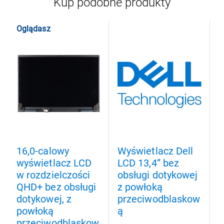
Kup podobne produkty
Oglądasz
16,0-calowy
Wyświetlacz Dell
W
wyświetlacz LCD
LCD 13,4” bez
L
w rozdzielczości
obsługi dotykowej
o
QHD+ bez obsługi
z powłoką
z
dotykowej, z
przeciwodblaskow
p
powłoką
ą
przeciwodblaskow