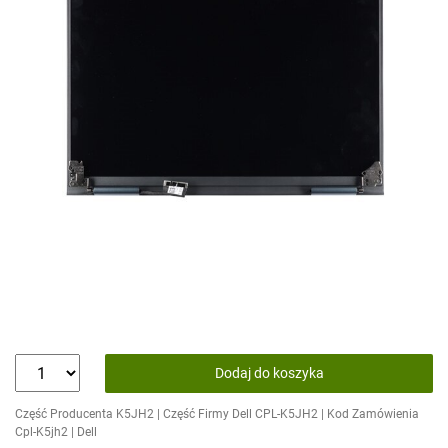
Dodaj do koszyka
Część Producenta K5JH2 | Część Firmy Dell CPL-K5JH2 | Kod Zamówienia
Cpl-K5jh2 | Dell