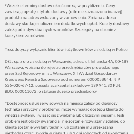
*Wszelkie terminy dostaw określone są w przybliżeniu. Ceny
zawierają opłatę z tytułu dostawy (o ile nie zaznaczono inaczej)
produktu na adres wskazany w zamówieniu. Zmiana adresu
dostawy skutkuje naliczeniem dodatkowych opłat. Koszty dostawy
zależą od indywidualnych warunków. Szczegóły na stronie z
koszykiem zamówień.
Treść dotyczy wyłącznie klientów i użytkowników z siedzibą w Polsce
DELL sp. z o.o z siedzibą w Warszawie, adres: ul. Inflancka 4A, 00-189
Warszawa, wpisana do rejestru przedsiębiorców prowadzonego
przez Sąd Rejonowy m. st. Warszawy, XII Wydział Gospodarczy
Krajowego Rejestru Sądowego pod numerem 0000058844, NIP
526-020-67-12, posiadająca kapitał zakładowy 139 941,30 PLN.
BDO: 000011072, o statusie dużego przedsiębiorcy
*Dostępność usług serwisowych na miejscu zależy od diagnozy
technika i przyczyny problemu; może wymagać dostępu klienta do
wnętrza systemu i wiązać się z wieloma lub dłuższymi sesjami. Jeśli
problem jest objęty gwarancją i nie zostanie rozwiązany zdalnie, do
klienta zostanie wysłany technik lub zostanie mu przekazana
niezbędna część, zwykle w ciągu 1 lub 2 dni roboczych od ukończenia