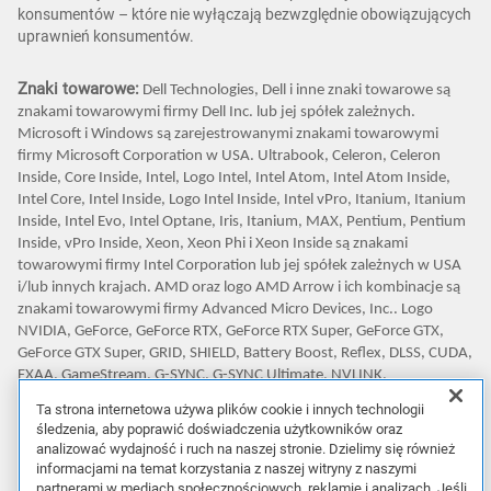
konsumentów – które nie wyłączają bezwzględnie obowiązujących
uprawnień konsumentów.
Znaki towarowe:
Dell Technologies, Dell i inne znaki towarowe są
znakami towarowymi firmy Dell Inc. lub jej spółek zależnych.
Microsoft i Windows są zarejestrowanymi znakami towarowymi
firmy Microsoft Corporation w USA. Ultrabook, Celeron, Celeron
Inside, Core Inside, Intel, Logo Intel, Intel Atom, Intel Atom Inside,
Intel Core, Intel Inside, Logo Intel Inside, Intel vPro, Itanium, Itanium
Inside, Intel Evo, Intel Optane, Iris, Itanium, MAX, Pentium, Pentium
Inside, vPro Inside, Xeon, Xeon Phi i Xeon Inside są znakami
towarowymi firmy Intel Corporation lub jej spółek zależnych w USA
i/lub innych krajach. AMD oraz logo AMD Arrow i ich kombinacje są
znakami towarowymi firmy Advanced Micro Devices, Inc.. Logo
NVIDIA, GeForce, GeForce RTX, GeForce RTX Super, GeForce GTX,
GeForce GTX Super, GRID, SHIELD, Battery Boost, Reflex, DLSS, CUDA,
FXAA, GameStream, G-SYNC, G-SYNC Ultimate, NVLINK,
ShadowPlay, SLI, TXAA, PhysX, GeForce Experience, GeForce NOW,
Ta strona internetowa używa plików cookie i innych technologii
Maxwell, Pascal i Turing są znakami towarowymi i/lub
śledzenia, aby poprawić doświadczenia użytkowników oraz
zarejestrowanymi znakami towarowymi firmy NVIDIA Corporation w
analizować wydajność i ruch na naszej stronie. Dzielimy się również
USA i innych krajach. Inne znaki towarowe mogą być znakami
informacjami na temat korzystania z naszej witryny z naszymi
towarowymi ich odpowiednich właścicieli.
partnerami w mediach społecznościowych, reklamie i analizach. Jeśli