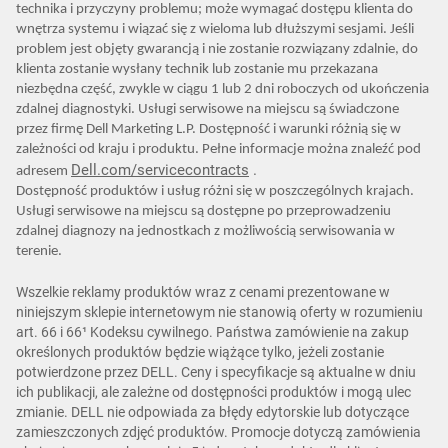
technika i przyczyny problemu; może wymagać dostępu klienta do
wnętrza systemu i wiązać się z wieloma lub dłuższymi sesjami. Jeśli
problem jest objęty gwarancją i nie zostanie rozwiązany zdalnie, do
klienta zostanie wysłany technik lub zostanie mu przekazana
niezbędna część, zwykle w ciągu 1 lub 2 dni roboczych od ukończenia
zdalnej diagnostyki. Usługi serwisowe na miejscu są świadczone
przez firmę Dell Marketing L.P. Dostępność i warunki różnią się w
zależności od kraju i produktu. Pełne informacje można znaleźć pod
Dell.com/servicecontracts
.
adresem
Dostępność produktów i usług różni się w poszczególnych krajach.
Usługi serwisowe na miejscu są dostępne po przeprowadzeniu
zdalnej diagnozy na jednostkach z możliwością serwisowania w
terenie.
Wszelkie reklamy produktów wraz z cenami prezentowane w
niniejszym sklepie internetowym nie stanowią oferty w rozumieniu
art. 66 i 66¹ Kodeksu cywilnego. Państwa zamówienie na zakup
określonych produktów będzie wiążące tylko, jeżeli zostanie
potwierdzone przez DELL. Ceny i specyfikacje są aktualne w dniu
ich publikacji, ale zależne od dostępności produktów i mogą ulec
zmianie. DELL nie odpowiada za błędy edytorskie lub dotyczące
zamieszczonych zdjęć produktów. Promocje dotyczą zamówienia