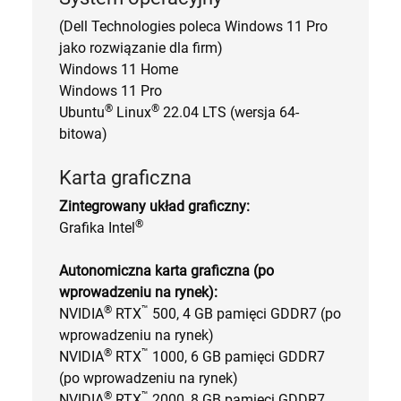
(Dell Technologies poleca Windows 11 Pro
jako rozwiązanie dla firm)
Windows 11 Home
Windows 11 Pro
®
®
Ubuntu
Linux
22.04 LTS (wersja 64-
bitowa)
Karta graficzna
Zintegrowany układ graficzny:
®
Grafika Intel
Autonomiczna karta graficzna (po
wprowadzeniu na rynek):
®
™
NVIDIA
RTX
500, 4 GB pamięci GDDR7 (po
wprowadzeniu na rynek)
®
™
NVIDIA
RTX
1000, 6 GB pamięci GDDR7
(po wprowadzeniu na rynek)
®
™
NVIDIA
RTX
2000, 8 GB pamięci GDDR7