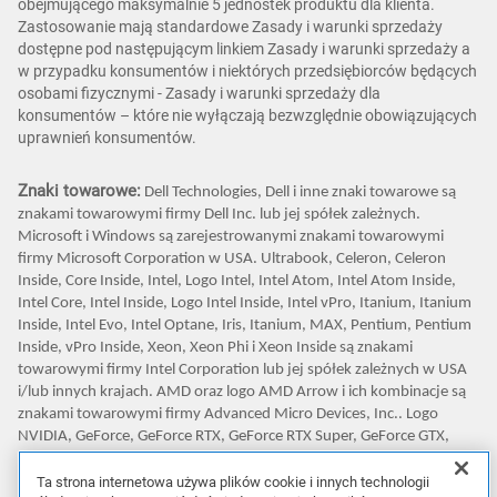
obejmującego maksymalnie 5 jednostek produktu dla klienta.
Zastosowanie mają standardowe Zasady i warunki sprzedaży
dostępne pod następującym linkiem Zasady i warunki sprzedaży a
w przypadku konsumentów i niektórych przedsiębiorców będących
osobami fizycznymi - Zasady i warunki sprzedaży dla
konsumentów – które nie wyłączają bezwzględnie obowiązujących
uprawnień konsumentów.
Znaki towarowe:
Dell Technologies, Dell i inne znaki towarowe są
znakami towarowymi firmy Dell Inc. lub jej spółek zależnych.
Microsoft i Windows są zarejestrowanymi znakami towarowymi
firmy Microsoft Corporation w USA. Ultrabook, Celeron, Celeron
Inside, Core Inside, Intel, Logo Intel, Intel Atom, Intel Atom Inside,
Intel Core, Intel Inside, Logo Intel Inside, Intel vPro, Itanium, Itanium
Inside, Intel Evo, Intel Optane, Iris, Itanium, MAX, Pentium, Pentium
Inside, vPro Inside, Xeon, Xeon Phi i Xeon Inside są znakami
towarowymi firmy Intel Corporation lub jej spółek zależnych w USA
i/lub innych krajach. AMD oraz logo AMD Arrow i ich kombinacje są
znakami towarowymi firmy Advanced Micro Devices, Inc.. Logo
NVIDIA, GeForce, GeForce RTX, GeForce RTX Super, GeForce GTX,
GeForce GTX Super, GRID, SHIELD, Battery Boost, Reflex, DLSS, CUDA,
FXAA, GameStream, G-SYNC, G-SYNC Ultimate, NVLINK,
Ta strona internetowa używa plików cookie i innych technologii