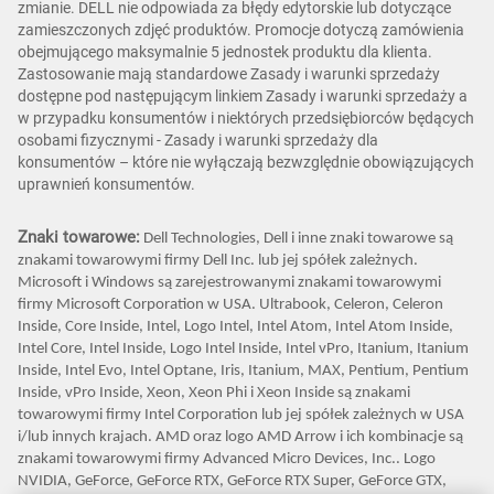
zmianie. DELL nie odpowiada za błędy edytorskie lub dotyczące
zamieszczonych zdjęć produktów. Promocje dotyczą zamówienia
obejmującego maksymalnie 5 jednostek produktu dla klienta.
Zastosowanie mają standardowe Zasady i warunki sprzedaży
dostępne pod następującym linkiem Zasady i warunki sprzedaży a
w przypadku konsumentów i niektórych przedsiębiorców będących
osobami fizycznymi - Zasady i warunki sprzedaży dla
konsumentów – które nie wyłączają bezwzględnie obowiązujących
uprawnień konsumentów.
Znaki towarowe:
Dell Technologies, Dell i inne znaki towarowe są
znakami towarowymi firmy Dell Inc. lub jej spółek zależnych.
Microsoft i Windows są zarejestrowanymi znakami towarowymi
firmy Microsoft Corporation w USA. Ultrabook, Celeron, Celeron
Inside, Core Inside, Intel, Logo Intel, Intel Atom, Intel Atom Inside,
Intel Core, Intel Inside, Logo Intel Inside, Intel vPro, Itanium, Itanium
Inside, Intel Evo, Intel Optane, Iris, Itanium, MAX, Pentium, Pentium
Inside, vPro Inside, Xeon, Xeon Phi i Xeon Inside są znakami
towarowymi firmy Intel Corporation lub jej spółek zależnych w USA
i/lub innych krajach. AMD oraz logo AMD Arrow i ich kombinacje są
znakami towarowymi firmy Advanced Micro Devices, Inc.. Logo
NVIDIA, GeForce, GeForce RTX, GeForce RTX Super, GeForce GTX,