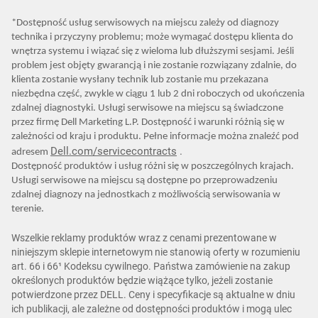
*Dostępność usług serwisowych na miejscu zależy od diagnozy
technika i przyczyny problemu; może wymagać dostępu klienta do
wnętrza systemu i wiązać się z wieloma lub dłuższymi sesjami. Jeśli
problem jest objęty gwarancją i nie zostanie rozwiązany zdalnie, do
klienta zostanie wysłany technik lub zostanie mu przekazana
niezbędna część, zwykle w ciągu 1 lub 2 dni roboczych od ukończenia
zdalnej diagnostyki. Usługi serwisowe na miejscu są świadczone
przez firmę Dell Marketing L.P. Dostępność i warunki różnią się w
zależności od kraju i produktu. Pełne informacje można znaleźć pod
Dell.com/servicecontracts
.
adresem
Dostępność produktów i usług różni się w poszczególnych krajach.
Usługi serwisowe na miejscu są dostępne po przeprowadzeniu
zdalnej diagnozy na jednostkach z możliwością serwisowania w
terenie.
Wszelkie reklamy produktów wraz z cenami prezentowane w
niniejszym sklepie internetowym nie stanowią oferty w rozumieniu
art. 66 i 66¹ Kodeksu cywilnego. Państwa zamówienie na zakup
określonych produktów będzie wiążące tylko, jeżeli zostanie
potwierdzone przez DELL. Ceny i specyfikacje są aktualne w dniu
ich publikacji, ale zależne od dostępności produktów i mogą ulec