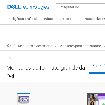
Inteligência artificial
Infraestrutura de TI
Notebooks, PC
Home
Monitores e Acessórios
Monitores para computador
Especif
Monitores de formato grande da
Dell
View voltado para a frente P5524QT