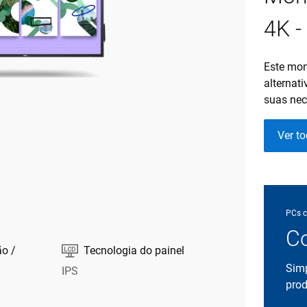
4K 
Este mon
alternat
suas nec
Ver t
PCs c
Co

ão /
Tecnologia do painel
Simp
IPS
prod