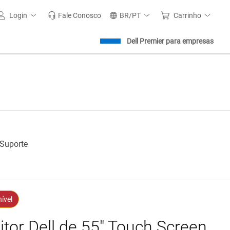
Login
Fale Conosco
BR/PT
Carrinho
Dell Premier para empresas
 Suporte
ível
tor Dell de 55" Touch Screen