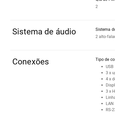
2
Sistema de áudio
Sistema do
2 alto-fala
Conexões
Tipo de co
USB
3 x 
4 x 
Disp
3 x 
Linh
LAN
RS-2