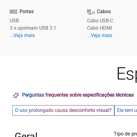


Portas
Cabos
USB
Cabo USB-C
3 x upstream USB 3.1
Cabo HDMI
Veja mais Portas
Veja mais Cabos
...Veja mais
...Veja mais
Es
Perguntas frequentes sobre especificações técnicas
O uso prolongado causa desconforto visual?
Ele tem 
Geral
Tipo de pr