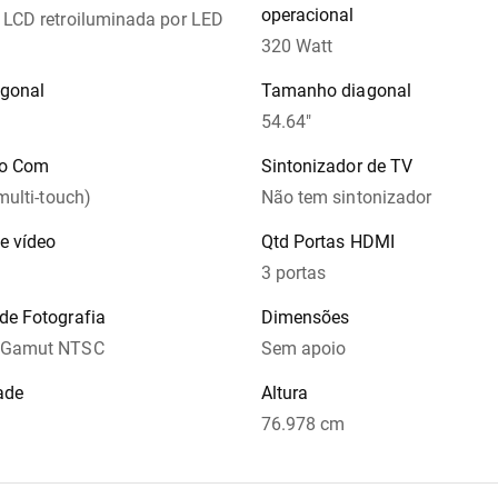
operacional
 LCD retroiluminada por LED
320 Watt
agonal
Tamanho diagonal
54.64"
o Com
Sintonizador de TV
(multi-touch)
Não tem sintonizador
de vídeo
Qtd Portas HDMI
3 portas
de Fotografia
Dimensões
r Gamut NTSC
Sem apoio
ade
Altura
76.978 cm