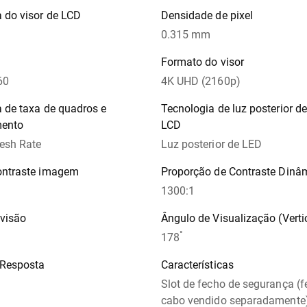
 do visor de LCD
Densidade de pixel
0.315 mm
Formato do visor
60
4K UHD (2160p)
 de taxa de quadros e
Tecnologia de luz posterior d
mento
LCD
esh Rate
Luz posterior de LED
ontraste imagem
Proporção de Contraste Dinâ
1300:1
 visão
Ângulo de Visualização (Verti
°
178
Resposta
Características
Slot de fecho de segurança (
cabo vendido separadamente),