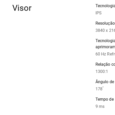
Visor
Tecnologia
IPS
Resolução
3840 x 21
Tecnologia
aprimora
60 Hz Refr
Relação c
1300:1
Ângulo de
°
178
Tempo de 
9 ms