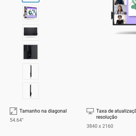

⎚
Tamanho na diagonal
Taxa de atualizaç
resolução
54.64"
3840 x 2160