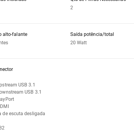
2
 alto-falante
Saída potência/total
ntes
20 Watt
nector
upstream USB 3.1
downstream USB 3.1
layPort
HDMI
a de escuta desligada
32