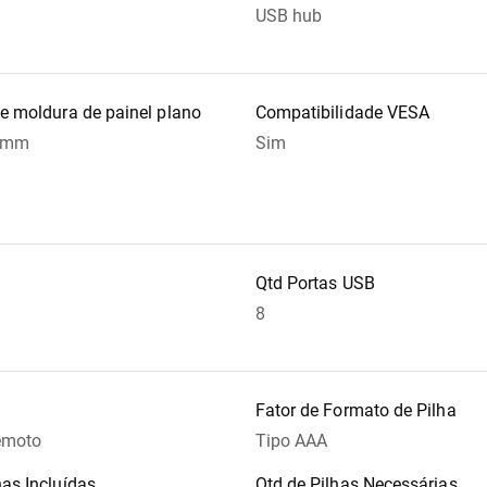
USB hub
de moldura de painel plano
Compatibilidade VESA
0 mm
Sim
Qtd Portas USB
8
Fator de Formato de Pilha
remoto
Tipo AAA
has Incluídas
Qtd de Pilhas Necessárias