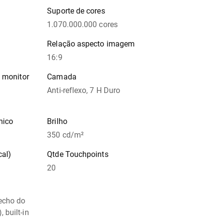
Suporte de cores
1.070.000.000 cores
Relação aspecto imagem
16:9
e monitor
Camada
Anti-reflexo, 7 H Duro
mico
Brilho
350 cd/m²
cal)
Qtde Touchpoints
20
fecho do
 built-in