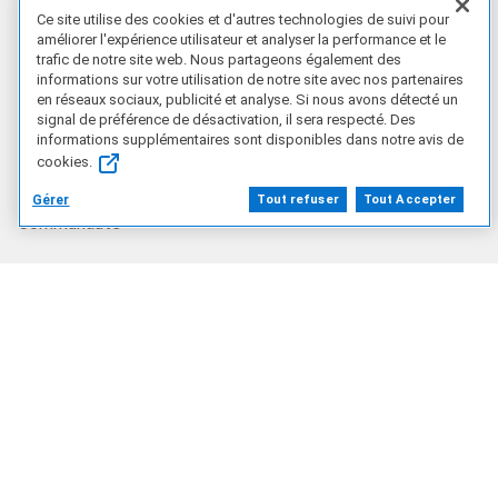
Ce site utilise des cookies et d'autres technologies de suivi pour
Accueil du support
améliorer l'expérience utilisateur et analyser la performance et le
trafic de notre site web. Nous partageons également des
informations sur votre utilisation de notre site avec nos partenaires
en réseaux sociaux, publicité et analyse. Si nous avons détecté un
Contacter le support technique
signal de préférence de désactivation, il sera respecté. Des
informations supplémentaires sont disponibles dans notre avis de
cookies.
Entrez en contact avec nous
Gérer
Tout refuser
Tout Accepter
Communauté
Nous contacter
TG/FR
Notre société
Qui sommes-nous ?