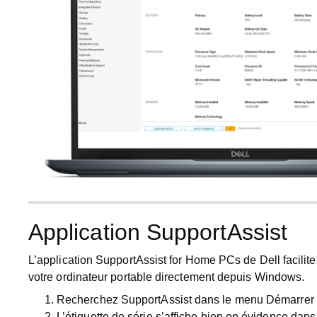
Application SupportAssist
L’application SupportAssist for Home PCs de Dell facilite
votre ordinateur portable directement depuis Windows.
Recherchez
SupportAssist
dans le menu
Démarrer
L’
étiquette de série
s’affiche bien en évidence dans 