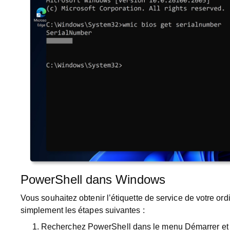
PowerShell dans Windows
Vous souhaitez obtenir l’étiquette de service de votre o
simplement les étapes suivantes :
Recherchez
PowerShell
dans le menu
Démarrer
et