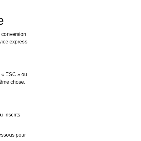
e
e conversion
rvice express
é « ESC » ou
 même chose.
u inscrits
dessous pour