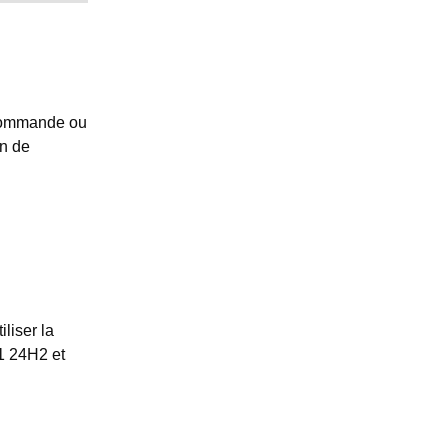
e commande ou
on de
liser la
1 24H2 et