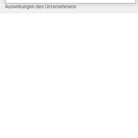
Auswirkungen des Unternehmens
Kundenberichte
Unsere Partner
Partner finden
OEM-Lösungen
Partnerprogramm
Ressourcen
Blog