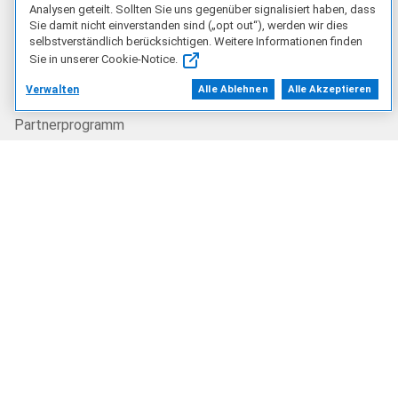
Analysen geteilt. Sollten Sie uns gegenüber signalisiert haben, dass
Partner finden
Sie damit nicht einverstanden sind („opt out“), werden wir dies
selbstverständlich berücksichtigen. Weitere Informationen finden
Sie in unserer Cookie-Notice.
OEM-Lösungen
Verwalten
Alle Ablehnen
Alle Akzeptieren
Partnerprogramm
Ressourcen
Blog
Dell Rewards
Veranstaltungen
Newsletter-Anmeldung