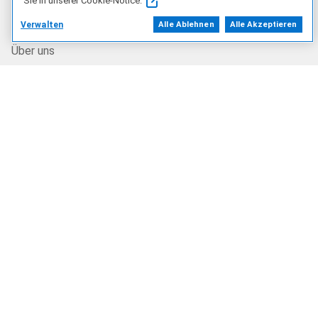
Sie in unserer Cookie-Notice.
Unser Unternehmen
Verwalten
Alle Ablehnen
Alle Akzeptieren
Über uns
Karriere
Dell Technologies Capital
Investoren
Aktuelles und Presse
Recycling
Auswirkungen des Unternehmens