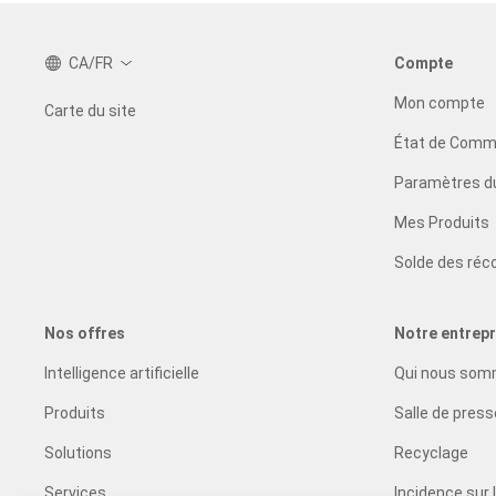
CA/FR
Compte
Mon compte
Carte du site
État de Com
Paramètres du
Mes Produits
Solde des réc
Nos offres
Notre entrepr
Intelligence artificielle
Qui nous so
Produits
Salle de press
Solutions
Recyclage
Services
Incidence sur 