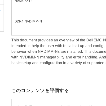
NVMe SSD
DDR4 NVDIMM-N
This document provides an overview of the DellEMC NV
intended to help the user with initial set-up and config
behavior when NVDIMM-Ns are installed. This document 
with NVDIMM-N manageability and error handling. And l
basic setup and configuration in a variety of supported
このコンテンツを評価する