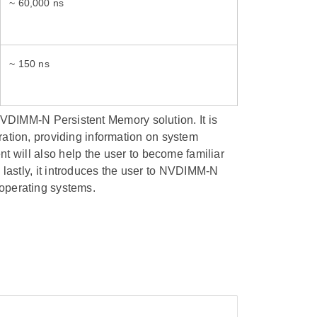
~ 60,000 ns
~ 150 ns
DIMM-N Persistent Memory solution. It is
uration, providing information on system
will also help the user to become familiar
astly, it introduces the user to NVDIMM-N
 operating systems.