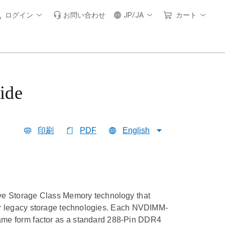
ログイン
お問い合わせ
JP/JA
カート
ide
印刷
PDF
English
ve Storage Class Memory technology that
 legacy storage technologies. Each NVDIMM-
ame form factor as a standard 288-Pin DDR4