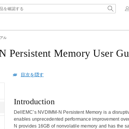
アル
Persistent Memory User Gu
目次を隠す
Introduction
DellEMC’s NVDIMM-N Persistent Memory is a disrupti
enables unprecedented performance improvement over
N provides 16GB of nonvolatile memory and has the s