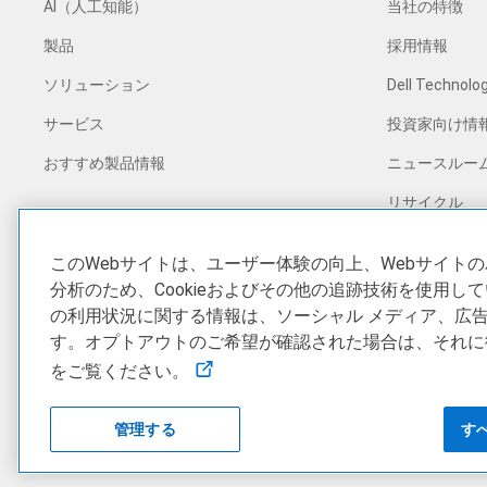
AI（人工知能）
当社の特徴
製品
採用情報
ソリューション
Dell Technolog
サービス
投資家向け情
おすすめ製品情報
ニュースルー
リサイクル
企業としての
このWebサイトは、ユーザー体験の向上、Webサイト
お客様の事例
分析のため、Cookieおよびその他の追跡技術を使用し
の利用状況に関する情報は、ソーシャル メディア、広
す。オプトアウトのご希望が確認された場合は、それに従い
Dell Technologies
ビジネス向けDellプレミア
をご覧ください。
Copyright © 2026 Dell Inc.
販売条件
個人情報保護
管理する
す
特定商取引法に基づく表記 (個人のお客様)
該非判定書の