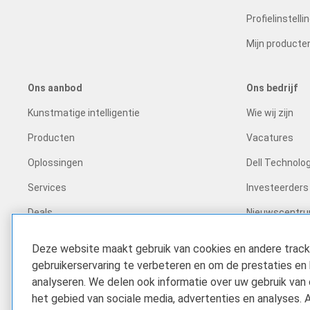
Profielinstelli
Mijn producte
Ons aanbod
Ons bedrijf
Kunstmatige intelligentie
Wie wij zijn
Producten
Vacatures
Oplossingen
Dell Technolog
Services
Investeerders
Deals
Nieuwscentr
Recycling
Deze website maakt gebruik van cookies en andere trac
Impact op het 
gebruikerservaring te verbeteren en om de prestaties en
analyseren. We delen ook informatie over uw gebruik van
Klantverhalen
het gebied van sociale media, advertenties en analyses. 