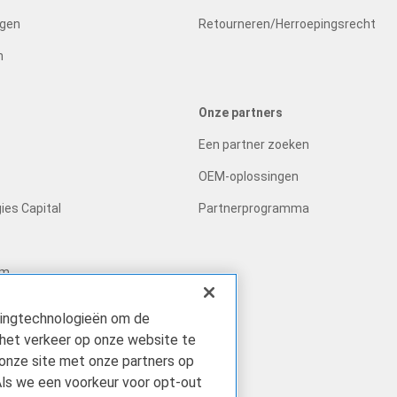
ngen
Retourneren/Herroepingsrecht
n
Onze partners
Een partner zoeken
OEM-oplossingen
ies Capital
Partnerprogramma
um
kingtechnologieën om de
bedrijf
 het verkeer op onze website te
 onze site met onze partners op
Als we een voorkeur voor opt-out