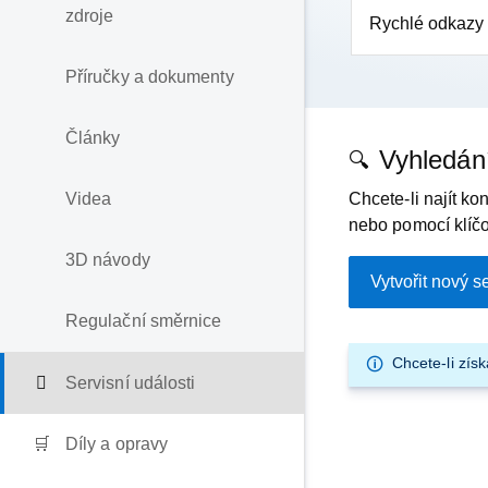
zdroje
Rychlé odkazy
Příručky a dokumenty
Články
Vyhledán
Videa
Chcete-li najít ko
nebo pomocí klíčo
3D návody
Vytvořit nový 
Regulační směrnice
Chcete-li zís
Servisní události
Díly a opravy