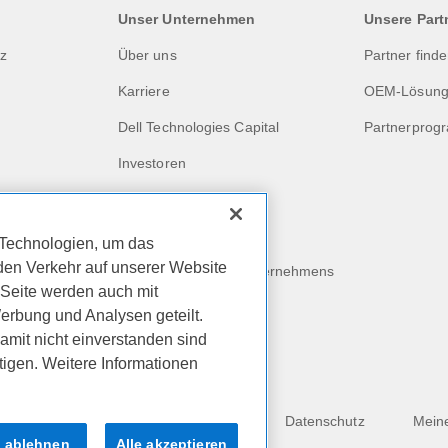
Unser Unternehmen
Unsere Part
nz
Über uns
Partner find
Karriere
OEM-Lösun
Dell Technologies Capital
Partnerprog
Investoren
Aktuelles und Presse
Recycling
Technologien, um das
den Verkehr auf unserer Website
Auswirkungen des Unternehmens
 Seite werden auch mit
Kundenberichte
erbung und Analysen geteilt.
amit nicht einverstanden sind
htigen. Weitere Informationen
Dell Premier für Unternehmen
ll Inc.
Geschäftsbedingungen
Datenschutz
Mein
e ablehnen
Alle akzeptieren