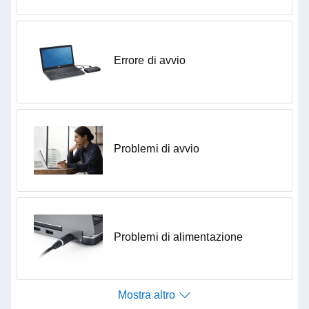
Ottimizzazione del sistema
Non sai da dove iniziare?
Errore di avvio
Verifica la disponibilità di aggiornamenti del software o
Configura le periferiche
dei driver.
Verifica aggiornamenti
Mostra altro
Il test rapido permette di risolvere i problemi più comuni
Problemi di avvio
e migliorare le prestazioni complessive del dispositivo.
Esegui test rapido
Problemi di alimentazione
Mostra altro