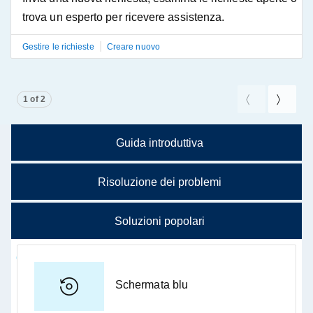
trova un esperto per ricevere assistenza.
|
Gestire le richieste
Creare nuovo
Showing page 1 of 2
1 of 2
Pagina pre
Pagina
Guida introduttiva
Risoluzione dei problemi
Inizia subito
Risoluzione dei problemi e
Soluzioni popolari
diagnostica
Schermata blu
Risolvi i problemi come prestazioni lente, blocchi o
Trova le app
problemi di connessione.