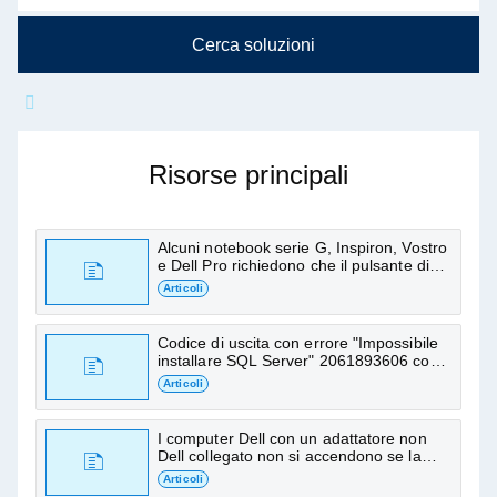
Cerca soluzioni
Richiedi informazioni su Dell
16 DC16250
Risorse principali
Trova articoli, manuali e altre risorse di
supporto
Alcuni notebook serie G, Inspiron, Vostro
e Dell Pro richiedono che il pulsante di
alimentazione sia tenuto premuto per
Articoli
l'accensione quando sono alimentati a
batteria
Codice di uscita con errore "Impossibile
installare SQL Server" 2061893606 con
SSD
Articoli
I computer Dell con un adattatore non
Dell collegato non si accendono se la
batteria è inferiore al 5%
Articoli