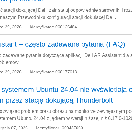
stacji dokującej Dell, zainstaluj odpowiednie sterowniki i roz
aszym Przewodniku konfiguracji stacji dokującej Dell.
ca 29, 2026
Identyfikator:
000126484
istant – często zadawane pytania (FAQ)
to zadawane pytania dotyczące aplikacji Dell AR Assistant dla s
roblemów.
ca 29, 2026
Identyfikator:
000177613
 systemem Ubuntu 24.04 nie wyświetlają 
 przez stację dokującą Thunderbolt
 rozwiązać problem braku obrazu na monitorze zewnętrznym po
temem Ubuntu 24.04 z jądrem w wersji niższej niż 6.17.0-102
rpnia 07, 2026
Identyfikator:
000487060