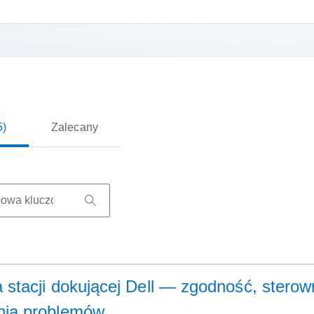
5)
Zalecany
a stacji dokującej Dell — zgodność, sterow
nia problemów