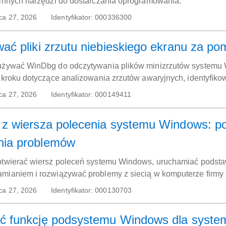
 innych narzędzi do dostarczania oprogramowania.
ca 27, 2026
Identyfikator:
000336300
wać pliki zrzutu niebieskiego ekranu za 
 używać WinDbg do odczytywania plików minizrzutów systemu 
o kroku dotyczące analizowania zrzutów awaryjnych, identyfik
niebieski ekran" w komputerach firmy Dell z systemem Window
ca 27, 2026
Identyfikator:
000149411
 z wiersza polecenia systemu Windows: p
nia problemów
 otwierać wiersz poleceń systemu Windows, uruchamiać pods
mianiem i rozwiązywać problemy z siecią w komputerze firmy 
ca 27, 2026
Identyfikator:
000130703
ć funkcję podsystemu Windows dla system