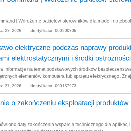
ommand | Wdrożenie pakietów sterowników dla modeli noteboo
ca 29, 2026
Identyfikator:
000300905
two elektryczne podczas naprawy produkt
mi elektrostatycznymi i środki ostrożności
era informacje na temat podstawowych środków bezpieczeństw
trznych elementów komputera lub sprzętu elektrycznego. Znajd
ektrostatycznymi, zapobiegania uszkodzeniom elektrostatyc
ca 27, 2026
Identyfikator:
000137973
ętu elektronicznego.
e o zakończeniu eksploatacji produktów Del
ówiono daty zakończenia wsparcia technicznego dla aplikacji Del