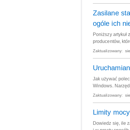
Zasilane st
ogóle ich n
Poniższy artykuł 
producentów, któr
Zaktualizowany:
sie
Uruchamiani
Jak używać polec
Windows. Narzędz
uruchamianiem lu
Zaktualizowany:
sie
Limity mocy
Dowiedz się, ile 