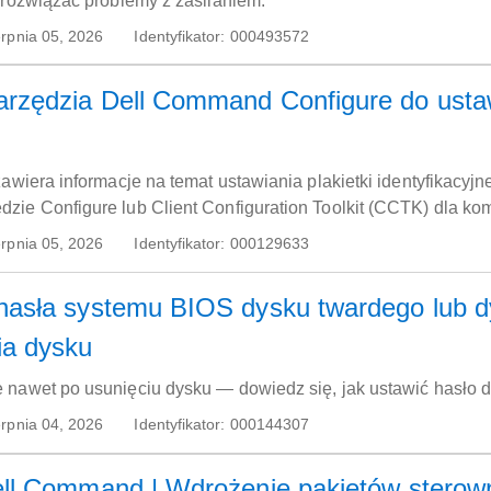
 rozwiązać problemy z zasilaniem.
rpnia 05, 2026
Identyfikator:
000493572
arzędzia Dell Command Configure do usta
zawiera informacje na temat ustawiania plakietki identyfikacyjn
zie Configure lub Client Configuration Toolkit (CCTK) dla 
rpnia 05, 2026
Identyfikator:
000129633
hasła systemu BIOS dysku twardego lub 
ia dysku
 nawet po usunięciu dysku — dowiedz się, jak ustawić hasło d
rpnia 04, 2026
Identyfikator:
000144307
ell Command | Wdrożenie pakietów sterow