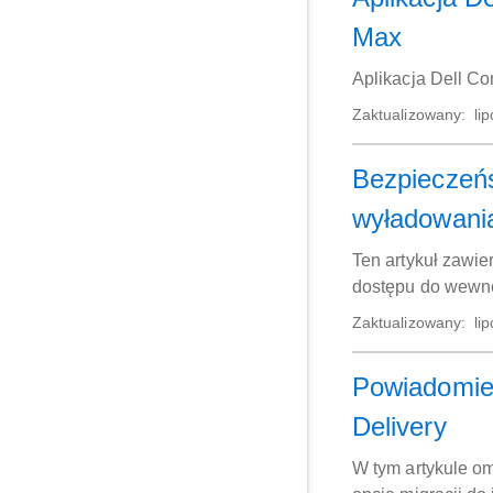
Max
Aplikacja Dell C
Zaktualizowany:
lip
Bezpieczeńs
wyładowania
Ten artykuł zawi
dostępu do wewnę
wyładowaniami el
Zaktualizowany:
lip
podnoszenia sprz
Powiadomieni
Delivery
W tym artykule om