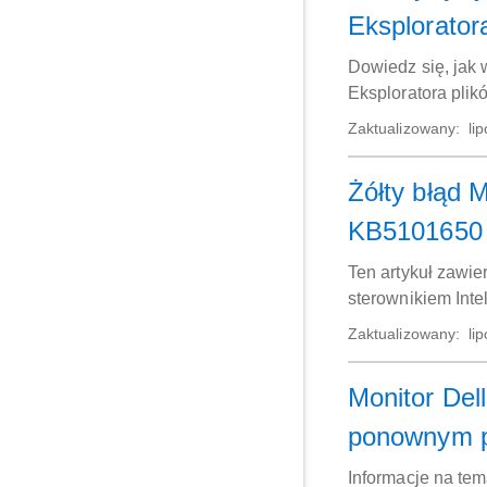
Eksplorator
Dowiedz się, jak
Eksploratora plik
Zaktualizowany:
lip
Żółty błąd 
KB5101650
Ten artykuł zawie
sterownikiem Inte
Zaktualizowany:
lip
Monitor Del
ponownym p
Informacje na te