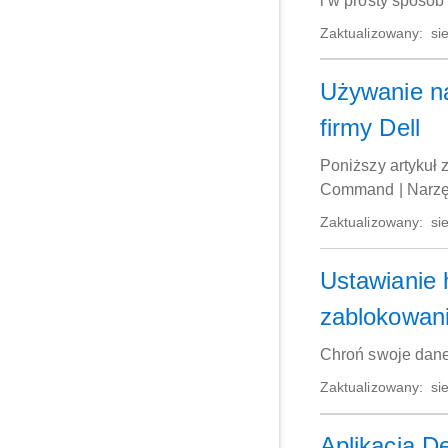
i w prosty sposób
Zaktualizowany:
sie
Używanie n
firmy Dell
Poniższy artykuł 
Command | Narzęd
Zaktualizowany:
sie
Ustawianie 
zablokowan
Chroń swoje dane
Zaktualizowany:
sie
Aplikacja D