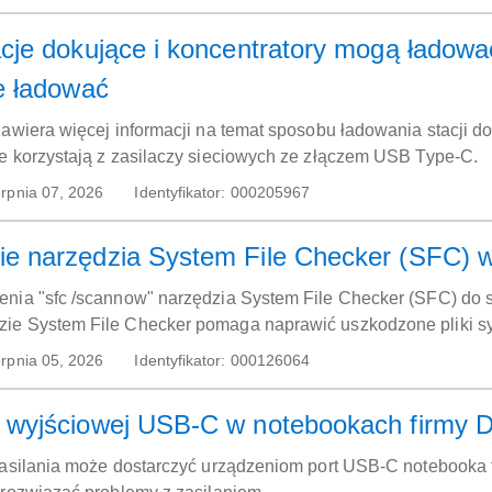
acje dokujące i koncentratory mogą ładowa
ie ładować
zawiera więcej informacji na temat sposobu ładowania stacji do
e korzystają z zasilaczy sieciowych ze złączem USB Type-C.
rpnia 07, 2026
Identyfikator:
000205967
e narzędzia System File Checker (SFC) 
enia "sfc /scannow" narzędzia System File Checker (SFC) do
ie System File Checker pomaga naprawić uszkodzone pliki sy
b rozruchem.
rpnia 05, 2026
Identyfikator:
000126064
 wyjściowej USB-C w notebookach firmy D
zasilania może dostarczyć urządzeniom port USB-C notebooka f