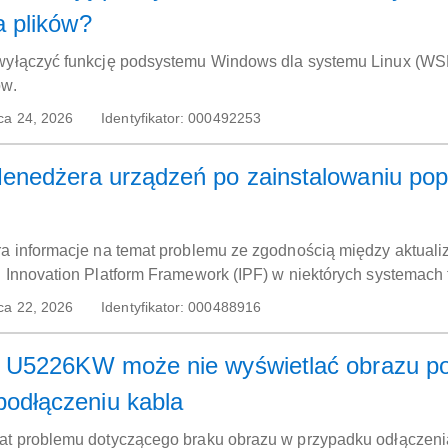
a plików?
 wyłączyć funkcję podsystemu Windows dla systemu Linux (WSL
ów.
ca 24, 2026
Identyfikator:
000492253
Menedżera urządzeń po zainstalowaniu pop
ra informacje na temat problemu ze zgodnością między aktuali
l Innovation Platform Framework (IPF) w niektórych systemach f
ca 22, 2026
Identyfikator:
000488916
l U5226KW może nie wyświetlać obrazu po w
odłączeniu kabla
mat problemu dotyczącego braku obrazu w przypadku odłączen