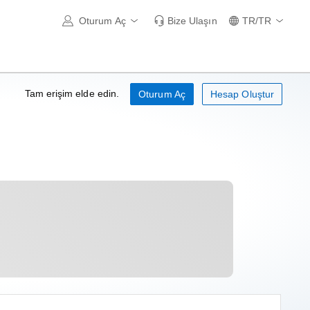
Oturum Aç
Bize Ulaşın
TR/TR
Tam erişim elde edin.
Oturum Aç
Hesap Oluştur