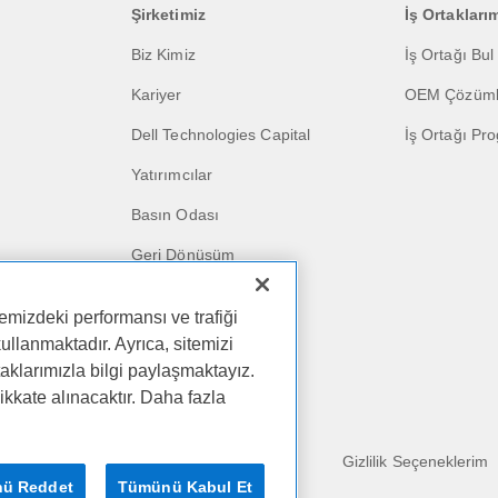
Şirketimiz
İş Ortakları
Biz Kimiz
İş Ortağı Bul
Kariyer
OEM Çözüml
Dell Technologies Capital
İş Ortağı Pr
Yatırımcılar
Basın Odası
Geri Dönüşüm
Kurumsal Etki
emizdeki performansı ve trafiği
Müşteri Öyküleri
kullanmaktadır. Ayrıca, sitemizi
aklarımızla bilgi paylaşmaktayız.
dikkate alınacaktır. Daha fazla
İş İçin Dell Premier
ll Inc.
Satış Şartları
Gizlilik
Gizlilik Seçeneklerim
ü Reddet
Tümünü Kabul Et