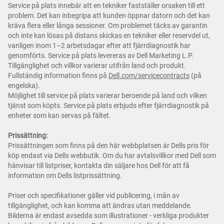
Service på plats innebär att en tekniker fastställer orsaken till ett
problem. Det kan inbegripa att kunden öppnar datorn och det kan
kräva flera eller långa sessioner. Om problemet täcks av garantin
och inte kan lösas på distans skickas en tekniker eller reservdel ut,
vanligen inom 1–2 arbetsdagar efter att fjärrdiagnostik har
genomförts. Service på plats levereras av Dell Marketing L.P.
Tillgänglighet och villkor varierar utifrån land och produkt.
Fullständig information finns på
Dell.com/servicecontracts
(på
engelska).
Möjlighet till service på plats varierar beroende på land och vilken
tjänst som köpts. Service på plats erbjuds efter fjärrdiagnostik på
enheter som kan servas på fältet.
Prissättning:
Prissättningen som finns på den här webbplatsen är Dells pris för
köp endast via Dells webbutik. Om du har avtalsvillkor med Dell som
hänvisar till listpriser, kontakta din säljare hos Dell för att få
information om Dells listprissättning.
Priser och specifikationer gäller vid publicering, i mån av
tillgänglighet, och kan komma att ändras utan meddelande.
Bilderna är endast avsedda som illustrationer - verkliga produkter