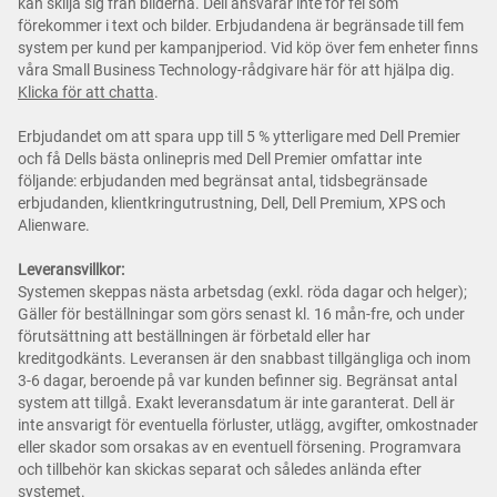
kan skilja sig från bilderna. Dell ansvarar inte för fel som
förekommer i text och bilder. Erbjudandena är begränsade till fem
system per kund per kampanjperiod. Vid köp över fem enheter finns
våra Small Business Technology-rådgivare här för att hjälpa dig.
Klicka för att chatta
.
Erbjudandet om att spara upp till 5 % ytterligare med Dell Premier
och få Dells bästa onlinepris med Dell Premier omfattar inte
följande: erbjudanden med begränsat antal, tidsbegränsade
erbjudanden, klientkringutrustning, Dell, Dell Premium, XPS och
Alienware.
Leveransvillkor:
Systemen skeppas nästa arbetsdag (exkl. röda dagar och helger);
Gäller för beställningar som görs senast kl. 16 mån-fre, och under
förutsättning att beställningen är förbetald eller har
kreditgodkänts. Leveransen är den snabbast tillgängliga och inom
3-6 dagar, beroende på var kunden befinner sig. Begränsat antal
system att tillgå. Exakt leveransdatum är inte garanterat. Dell är
inte ansvarigt för eventuella förluster, utlägg, avgifter, omkostnader
eller skador som orsakas av en eventuell försening. Programvara
och tillbehör kan skickas separat och således anlända efter
systemet.