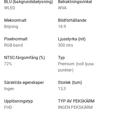
BLU (bakgrundsbelysning)
Betraktningsvinkel
WLED
WVA
Meknormalt
Bildförhållande
Böjning
16:9
Pixelnormalt
Ljusstyrka (nit)
RGB-band
300 nits
NTSC-färgomfång (%)
Typ
72%
Premium (noll ljusa
punkter)
Särskilda egenskaper
Storlek (tum)
Ingen
13,3
Upplösningstyp
TYP AV PEKSKÄRM
FHD
INGEN PEKSKÄRM