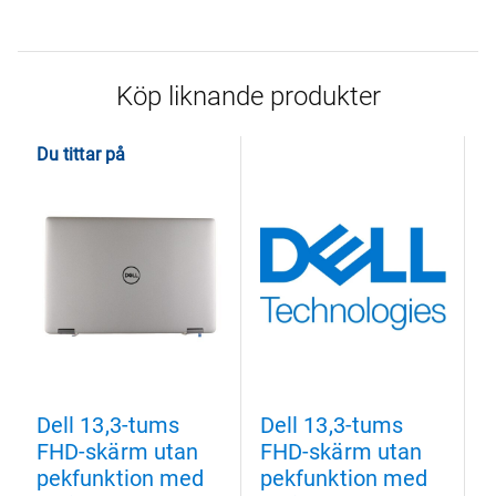
Köp liknande produkter
Du tittar på
Dell 13,3-tums
Dell 13,3-tums
D
FHD-skärm utan
FHD-skärm utan
F
pekfunktion med
pekfunktion med
p