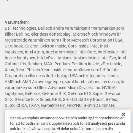
Varumärken:
Dell Technologies, Dell och andra varumärken är varumärken som
tillhör Dell Inc. eller dess dotterbolag. Microsoft och Windows är
registrerade varumärken som tillhör Microsoft Corporation i USA.
Ultrabook, Celeron, Celeron Inside, Core Inside, Intel, Intel-
logotypen, Intel Atom, Intel Atom Inside, Intel Core, Intel Inside, Intel
Inside-logotypen, Intel vPro, Itanium, Itanium Inside, Intel Evo, Intel
Optane, Iris, Itanium, MAX, Pentium, Pentium Inside, vPro Inside,
Xeon, Xeon Phi och Xeon Inside är varumärken som tillhör Intel
Corporation eller dess dotterbolag i USA och/eller andra länder.
AMD och AMD Arrow-logotypen, samt kombinationer av dessa, är
varumärken som tillhör Advanced Micro Devices, Inc. NVIDIA-
logotypen, GeForce, GeForce RTX, GeForce RTX Super, GeForce
GTX, GeForce GTX Super, GRID, SHIELD, Battery Boost, Reflex,
DLSS, CUDA, FXAA, GameStream, G-SYNC, G-SYNC Ultimate,
NVLINK, ShadowPlay, SLI, TXAA, PhysX, GeForce Experience,
GeForce NOW, Maxwell, Pascal och Turing är varumärken och/eller
Denna webbplats använder cookies och andra spårningsteknologier
registrerade varumärken som tillhör NVIDIA Corporation i USA och
för att förbättra användarupplevelsen och för att analysera prestanda
och trafik på vår webbplats. Vi delar också information om din
andra länder. Snapdragon är ett varumärke eller registrerat