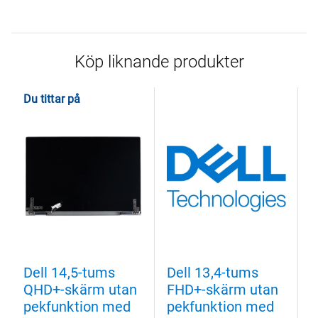
Köp liknande produkter
Du tittar på
Dell 14,5-tums
Dell 13,4-tums
D
QHD+-skärm utan
FHD+-skärm utan
F
pekfunktion med
pekfunktion med
p