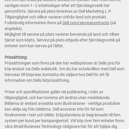
vanligen inom 1–2 arbetsdagar efter att fjärrdiagnostik har
genomförts. Service på plats levereras av Dell Marketing L.P.
Tillgänglighet och villkor varierar utifrån land och produkt.
Fullständig information finns på
Dell.com/servicecontracts
(på
engelska).
Möjlighet till service på plats varierar beroende på land och vilken
tjänst som köpts. Service på plats erbjuds efter fjärrdiagnostik på
enheter som kan servas på fältet.
Prissättning:
Prissättningen som finns på den här webbplatsen är Dells pris för
köp endast via Dells webbutik. Om du har avtalsvillkor med Dell som
hänvisar till listpriser, kontakta din säljare hos Dell för att få
information om Dells listprissättning.
Priser och specifikationer gäller vid publicering, i mån av
tillgänglighet, och kan komma att ändras utan meddelande.
Bilderna är endast avsedda som illustrationer - verkliga produkter
kan skilja sig från bilderna. Dell ansvarar inte för fel som
förekommer i text och bilder. Erbjudandena är begränsade till fem
system per kund per kampanjperiod. Vid köp över fem enheter finns
våra Small Business Technology-rådgivare här för att hjälpa dig.