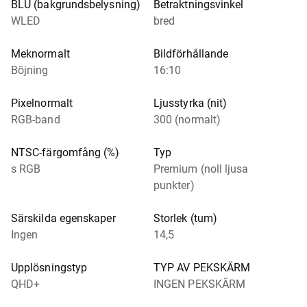
BLU (bakgrundsbelysning)
Betraktningsvinkel
WLED
bred
Meknormalt
Bildförhållande
Böjning
16:10
Pixelnormalt
Ljusstyrka (nit)
RGB-band
300 (normalt)
NTSC-färgomfång (%)
Typ
s RGB
Premium (noll ljusa
punkter)
Särskilda egenskaper
Storlek (tum)
Ingen
14,5
Upplösningstyp
TYP AV PEKSKÄRM
QHD+
INGEN PEKSKÄRM