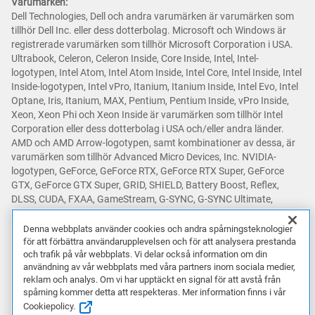
Varumärken:
Dell Technologies, Dell och andra varumärken är varumärken som
tillhör Dell Inc. eller dess dotterbolag. Microsoft och Windows är
registrerade varumärken som tillhör Microsoft Corporation i USA.
Ultrabook, Celeron, Celeron Inside, Core Inside, Intel, Intel-
logotypen, Intel Atom, Intel Atom Inside, Intel Core, Intel Inside, Intel
Inside-logotypen, Intel vPro, Itanium, Itanium Inside, Intel Evo, Intel
Optane, Iris, Itanium, MAX, Pentium, Pentium Inside, vPro Inside,
Xeon, Xeon Phi och Xeon Inside är varumärken som tillhör Intel
Corporation eller dess dotterbolag i USA och/eller andra länder.
AMD och AMD Arrow-logotypen, samt kombinationer av dessa, är
varumärken som tillhör Advanced Micro Devices, Inc. NVIDIA-
logotypen, GeForce, GeForce RTX, GeForce RTX Super, GeForce
GTX, GeForce GTX Super, GRID, SHIELD, Battery Boost, Reflex,
DLSS, CUDA, FXAA, GameStream, G-SYNC, G-SYNC Ultimate,
NVLINK, ShadowPlay, SLI, TXAA, PhysX, GeForce Experience,
GeForce NOW, Maxwell, Pascal och Turing är varumärken och/eller
Denna webbplats använder cookies och andra spårningsteknologier
registrerade varumärken som tillhör NVIDIA Corporation i USA och
för att förbättra användarupplevelsen och för att analysera prestanda
och trafik på vår webbplats. Vi delar också information om din
andra länder. Snapdragon är ett varumärke eller registrerat
användning av vår webbplats med våra partners inom sociala medier,
varumärke som tillhör Qualcomm Incorporated. Andra varumärken
reklam och analys. Om vi har upptäckt en signal för att avstå från
kan vara varumärken som tillhör sina respektive ägare.
spårning kommer detta att respekteras. Mer information finns i vår
Cookiepolicy.