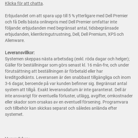
Klicka för att chatta
.
Erbjudandet om att spara upp till 5 % ytterligare med Dell Premier
och få Dells bästa onlinepris med Dell Premier omfattar inte
följande: erbjudanden med begränsat antal, tidsbegränsade
erbjudanden, klientkringutrustning, Dell, Dell Premium, XPS och
Alienware.
Leveransvillkor:
Systemen skeppas nästa arbetsdag (exkl. röda dagar och helger);
Gäller för beställningar som görs senast kl. 16 mån-fre, och under
förutsättning att beställningen är förbetald eller har
kreditgodkänts. Leveransen är den snabbast tillgängliga och inom
3-6 dagar, beroende på var kunden befinner sig. Begränsat antal
system att tillgå. Exakt leveransdatum är inte garanterat. Dell är
inte ansvarigt för eventuella förluster, utlägg, avgifter, omkostnader
eller skador som orsakas av en eventuell försening. Programvara
och tillbehör kan skickas separat och således anlända efter
systemet.