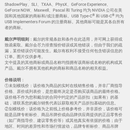
ShadowPlay、SLI、TXAA、PhysX、GeForce Experience、
GeForce NOW、Maxwell、Pascal 和 Turing 均为 NVIDIA 公司在美
®
®
国和其他国家的商标和/或注册商标。USB Type-C
和 USB-C
均为
USB Implementers Forum 的注册商标。其他商标可能是其各自所有
者的商标。
戴尔声明细则
：戴尔的常规条款和条件在此适用，并可网上获得或
致函索取。戴尔会尽力排查报价错误或其他错误，但由于我们的疏
漏，某些错误仍可能发生。戴尔有权利不接受任何包含错误信息的
订单。图片仅供参考。
文中提及的其他商标或商品名称均指拥有该商标或名称的机构或其
产品。戴尔不拥有其他机构的商标和商品名称的相关权益。
价格说明
：
①未划横线价：该价格为商品的实时在线销售价格，并非厂商指导
价格、原价或列表价，是您最终决定是否购买该商品的最终价格。
该价格不作为您和戴尔的合同中约定的产品折扣（如果有）的基
础，请联系您的戴尔销售代表以获取相关产品折扣基础的信息。
②划横线价：该价格为之前线上价格参考价，并非原价，该价格可
能是品牌专柜标价、商品吊牌价或由品牌供应商提供的正品零售价
（如厂商指导价、建议零售价等）或其他真实有依据的价格；由于
地区、时间的差异性和市场行情波动，品牌专柜标价、商品吊牌