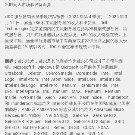
出时间因市场和设备而异。
i IDC 服务器销售量季度跟踪报告（2024 年第 4 季度），2025 年 3
月 12 日，涵盖 x86 和主流服务器的收入和出货量。Dell
Technologies 定义范围内的主流服务器包括标准机架式服务器、塔
式服务器、刀片式服务器以及大型系统。x86 的收入份额在统计上
呈现平局。当全球服务器市场中有两家或多家供应商之间的收入份
额差异在 1% 或以内时，IDC 即会宣布出现统计平局。
商标：
戴尔技术，戴尔及其他商标均为戴尔公司或其子公司的商
标。Microsoft 和 Windows 是 Microsoft 公司的美国注册商标。
Ultrabook、Celeron、Celeron Inside、Core Inside、Intel、Intel
Logo、Intel Atom、Intel Atom Inside、Intel Core、Intel Inside、
Intel Inside Logo、Intel vPro、Itanium、Itanium Inside、Intel
Evo、Intel Optane、Iris、Itanium、MAX、Pentium、Pentium
Inside、vPro Inside、Xeon、Xeon Phi、Xeon Inside、Thunderbolt
和 Thunderbolt 标志均为 Intel 公司或其子公司在美国和/或其他国家
的商标。AMD 及 AMD Arrow 标志及其组合均为 Advanced Micro
Devices, Inc. 的商标。NVIDIA 标志、GeForce、GeForce RTX、
GeForce RTX Super、GeForce GTX、GeForce GTX Super、GRID、
SHIELD、Battery Boost、Reflex、DLSS、CUDA、FXAA、
GameStream、G-SYNC、G-SYNC Ultimate、NVLINK、