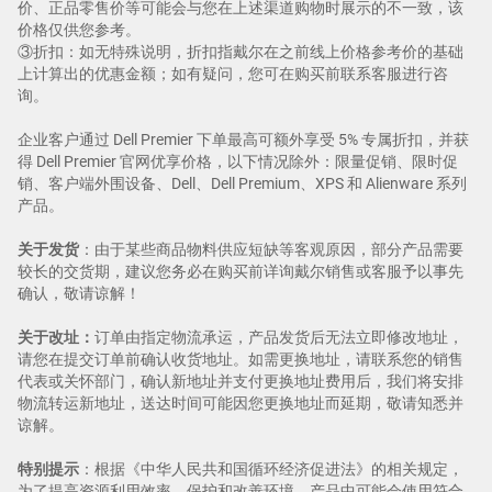
价、正品零售价等可能会与您在上述渠道购物时展示的不一致，该
价格仅供您参考。
③折扣：如无特殊说明，折扣指戴尔在之前线上价格参考价的基础
上计算出的优惠金额；如有疑问，您可在购买前联系客服进行咨
询。
企业客户通过 Dell Premier 下单最高可额外享受 5% 专属折扣，并获
得 Dell Premier 官网优享价格，以下情况除外：限量促销、限时促
销、客户端外围设备、Dell、Dell Premium、XPS 和 Alienware 系列
产品。
关于发货
：由于某些商品物料供应短缺等客观原因，部分产品需要
较长的交货期，建议您务必在购买前详询戴尔销售或客服予以事先
确认，敬请谅解！
关于改址：
订单由指定物流承运，产品发货后无法立即修改地址，
请您在提交订单前确认收货地址。如需更换地址，请联系您的销售
代表或关怀部门，确认新地址并支付更换地址费用后，我们将安排
物流转运新地址，送达时间可能因您更换地址而延期，敬请知悉并
谅解。
特别提示
：根据《中华人民共和国循环经济促进法》的相关规定，
为了提高资源利用效率，保护和改善环境，产品中可能会使用符合