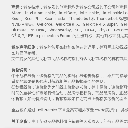
商标：
戴尔技术，戴尔及其他商标均为戴尔公司或其子公司的商标。Microsoft 和 Wi
Atom、Intel Atom Inside、Intel Core、Intel Inside、Intel Insid
Xeon、Xeon Phi、Xeon Inside、Thunderbolt 和 Thunder
NVIDIA 标志、GeForce、GeForce RTX、GeForce RTX Super、G
Ultimate、NVLINK、ShadowPlay、SLI、TXAA、PhysX、GeFo
®
C
均为 USB Implementers Forum 的注册商标。其他商标
戴尔声明细则
：戴尔的常规条款和条件在此适用，并可网上获得或
图片仅供参考。
文中提及的其他商标或商品名称均指拥有该商标或名称的机构或其
价格说明
：
①未划横线价：该价格为商品的实时在线销售价格，并非厂商指导
系您的戴尔销售代表以获取相关产品折扣基础的信息。
②划横线价：该价格为之前线上价格参考价，并非原价，该价格可
时间的差异性和市场行情波动，品牌专柜标价、商品吊牌价、正品
③折扣：如无特殊说明，折扣指戴尔在之前线上价格参考价的基础
企业客户通过 Dell Premier 下单最高可额外享受 5% 专属折扣，并获
关于发货
：由于某些商品物料供应短缺等客观原因，部分产品需要