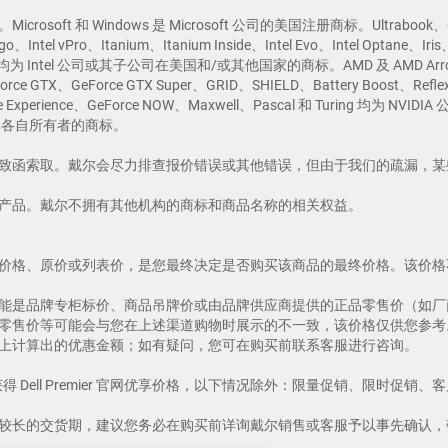
ndows 是 Microsoft 公司的美国注册商标。Ultrabook、Celeron、Celer
e Logo、Intel vPro、Itanium、Itanium Inside、Intel Evo、Intel Optane
bolt 标志均为 Intel 公司或其子公司在美国和/或其他国家的商标。AMD 及 AMD Arro
eForce GTX、GeForce GTX Super、GRID、SHIELD、Battery Boost、
rce Experience、GeForce NOW、Maxwell、Pascal 和 Turing 均
可能是其各自所有者的商标。
致函索取。戴尔会尽力排查报价错误或其他错误，但由于我们的疏漏，某
产品。戴尔不拥有其他机构的商标和商品名称的相关权益。
价格、原价或列表价，是您最终决定是否购买该商品的最终价格。该价格
能是品牌专柜标价、商品吊牌价或由品牌供应商提供的正品零售价（如厂
零售价等可能会与您在上述渠道购物时展示的不一致，该价格仅供您参考
上计算出的优惠金额；如有疑问，您可在购买前联系客服进行咨询。
得 Dell Premier 官网优享价格，以下情况除外：限量促销、限时促销、客户端外围设
较长的交货期，建议您务必在购买前详询戴尔销售或客服予以事先确认，