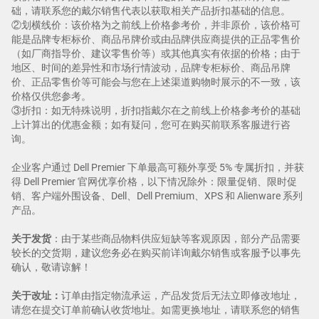
础，请联系您的戴尔销售代表以获取相关产品折扣基础的信息。
②划横线价：该价格为之前线上价格参考价，并非原价，该价格可
能是品牌专柜标价、商品吊牌价或由品牌供应商提供的正品零售价
（如厂商指导价、建议零售价等）或其他真实有依据的价格；由于
地区、时间的差异性和市场行情波动，品牌专柜标价、商品吊牌
价、正品零售价等可能会与您在上述渠道购物时展示的不一致，该
价格仅供您参考。
③折扣：如无特殊说明，折扣指戴尔在之前线上价格参考价的基础
上计算出的优惠金额；如有疑问，您可在购买前联系客服进行咨
询。
企业客户通过 Dell Premier 下单最高可额外享受 5% 专属折扣，并获
得 Dell Premier 官网优享价格，以下情况除外：限量促销、限时促
销、客户端外围设备、Dell、Dell Premium、XPS 和 Alienware 系列
产品。
关于发货
：由于某些商品物料供应短缺等客观原因，部分产品需要
较长的交货期，建议您务必在购买前详询戴尔销售或客服予以事先
确认，敬请谅解！
关于改址：
订单由指定物流承运，产品发货后无法立即修改地址，
请您在提交订单前确认收货地址。如需更换地址，请联系您的销售