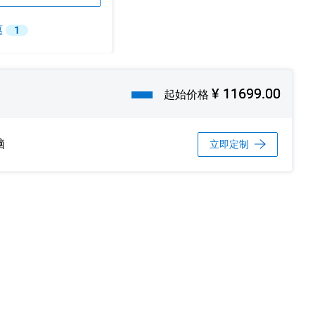
惠
1
¥ 11699.00
起始价格
脑
立即定制