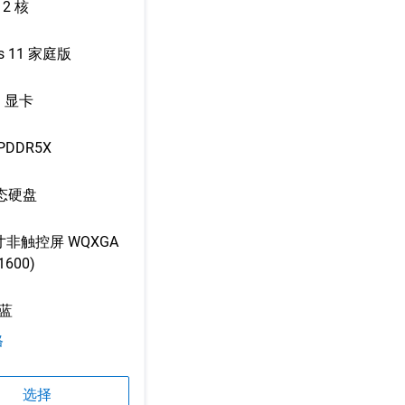
12 核
s 11 家庭版
 显卡
LPDDR5X
固态硬盘
英寸非触控屏 WQXGA
 1600)
蓝
格
配置 2
选择