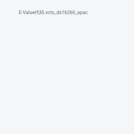
E-Value代码
xcto_ds16260_apac