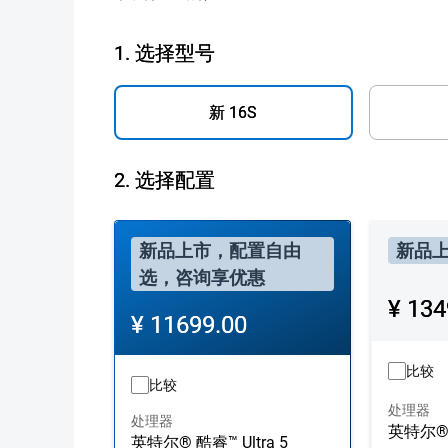
1. 选择型号
新 16S
2.
选择配置
配置 1
配置 2
新品上市，配置自由
新品
选，咨询享优惠
价格
¥ 134
价格
¥ 11699.00
比较
比较
处理器
处理器
英特尔® 酷
英特尔® 酷睿™ Ultra 5