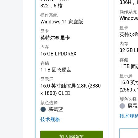
336H，
322，6 核
操作系统
操作系统
Window
Windows 11 家庭版
显卡
显卡
英特尔®
英特尔® 显卡
内存
内存
32 GB 
16 GB LPDDR5X
存储
存储
1 TB 
1 TB 固态硬盘
显示屏
显示屏
16.0 
16.0 英寸触控屏 2.8K (2880
(2560 x
x 1800) OLED
颜色选择
颜色选择
晨霜
暮霭蓝
技术规
技术规格
加入购物车