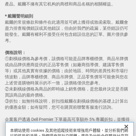
產品。戴爾不擁有其它机构的商標和商品名稱的相關權益。
* 戴爾聲明細則
戴爾的常規條款和條件在此適用並可網上獲得或致函索取。戴爾會
盡力排查報價錯誤或其他錯誤，但由於我們的疏漏，某些錯誤仍可
能發生。戴爾有權利不接受任何包含錯誤信息的訂單。圖片僅供參
考。
價格說明：​
①劃橫線價格為參考價，該價格可能是品牌專櫃標價、商品吊牌價
或由品牌供應商提供的正品零售價（如廠商指導價、建議零售價
等）或其他真實有依據的價格；由於地區、時間的差異性和市場行
情波動，品牌專櫃標價、商品吊牌價、正品零售價等可能會與您在
上述管道購物時展示的不一致，該價格僅供您參考。​
②未劃橫線價格為商品的即時線上銷售價格，是您最終決定是否購
買該商品的最終價格。​
③折扣：如無特殊說明，折扣指戴爾在劃橫線價格的基礎上計算出
的優惠金額；如有疑問，您可在購買前聯繫客服進行諮詢。
企業客戶透過 Dell Premier 下單最高可享額外 5% 專屬折扣，並獲得
Dell Premier 官網優享價格。限量優惠、限時優惠、用戶端周邊裝置
本網站使用 cookies 及其他追蹤技術來增強用戶體驗，並分析我們網
（client peripherals)，以及Dell、Dell Premium、XPS 和 Alienware
站的性能和流量。我們還會與社交媒體、廣告及分析合作夥伴分享您