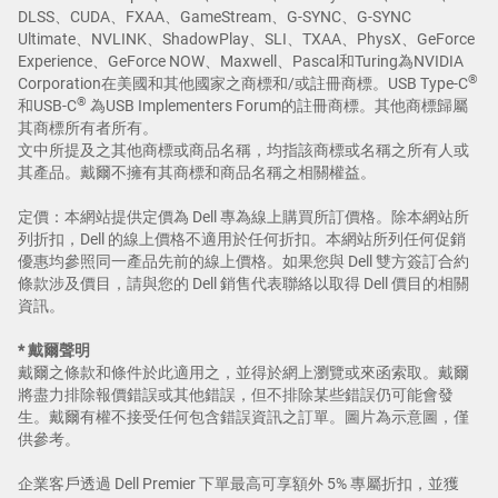
DLSS、CUDA、FXAA、GameStream、G-SYNC、G-SYNC
Ultimate、NVLINK、ShadowPlay、SLI、TXAA、PhysX、GeForce
Experience、GeForce NOW、Maxwell、Pascal和Turing為NVIDIA
®
Corporation在美國和其他國家之商標和/或註冊商標。USB Type-C
®
和USB-C
為USB Implementers Forum的註冊商標。其他商標歸屬
其商標所有者所有。
文中所提及之其他商標或商品名稱，均指該商標或名稱之所有人或
其產品。戴爾不擁有其商標和商品名稱之相關權益。
定價：本網站提供定價為 Dell 專為線上購買所訂價格。除本網站所
列折扣，Dell 的線上價格不適用於任何折扣。本網站所列任何促銷
優惠均參照同一產品先前的線上價格。如果您與 Dell 雙方簽訂合約
條款涉及價目，請與您的 Dell 銷售代表聯絡以取得 Dell 價目的相關
資訊。
* 戴爾聲明
戴爾之條款和條件於此適用之，並得於網上瀏覽或來函索取。戴爾
將盡力排除報價錯誤或其他錯誤，但不排除某些錯誤仍可能會發
生。戴爾有權不接受任何包含錯誤資訊之訂單。圖片為示意圖，僅
供參考。
企業客戶透過 Dell Premier 下單最高可享額外 5% 專屬折扣，並獲