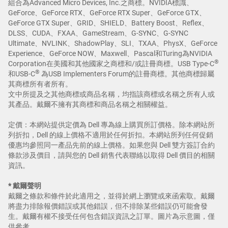
組合為Advanced Micro Devices, Inc.之商標。NVIDIA標識、
GeForce、GeForce RTX、GeForce RTX Super、GeForce GTX、
GeForce GTX Super、GRID、SHIELD、Battery Boost、Reflex、
DLSS、CUDA、FXAA、GameStream、G-SYNC、G-SYNC
Ultimate、NVLINK、ShadowPlay、SLI、TXAA、PhysX、GeForce
Experience、GeForce NOW、Maxwell、Pascal和Turing為NVIDIA
®
Corporation在美國和其他國家之商標和/或註冊商標。USB Type-C
®
和USB-C
為USB Implementers Forum的註冊商標。其他商標歸屬
其商標所有者所有。
文中所提及之其他商標或商品名稱，均指該商標或名稱之所有人或
其產品。戴爾不擁有其商標和商品名稱之相關權益。
定價：本網站提供定價為 Dell 專為線上購買所訂價格。除本網站所
列折扣，Dell 的線上價格不適用於任何折扣。本網站所列任何促銷
優惠均參照同一產品先前的線上價格。如果您與 Dell 雙方簽訂合約
條款涉及價目，請與您的 Dell 銷售代表聯絡以取得 Dell 價目的相關
資訊。
* 戴爾聲明
戴爾之條款和條件於此適用之，並得於網上瀏覽或來函索取。戴爾
將盡力排除報價錯誤或其他錯誤，但不排除某些錯誤仍可能會發
生。戴爾有權不接受任何包含錯誤資訊之訂單。圖片為示意圖，僅
供參考。