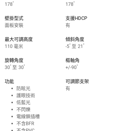
°
°
178
178
壁掛型式
支援HDCP
面板安裝
有
最大可調高度
傾斜角度
°
°
110 毫米
-5
至 21
旋轉角度
樞軸角
°
°
°
30
至 30
+/-90
功能
可調節支架
防眩光
有
護眼技術
低藍光
不閃爍
電線鎖插槽
不含BFR
不含PVC