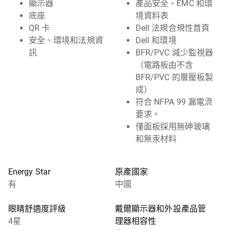
顯示器
產品安全、EMC 和環
底座
境資料表
QR 卡
Dell 法規合規性首頁
安全、環境和法規資
Dell 和環境
訊
BFR/PVC 減少監視器
（電路板由不含
BFR/PVC 的層壓板製
成）
符合 NFPA 99 漏電流
要求。
僅面板採用無砷玻璃
和無汞材料
Energy Star
原產國家
有
中國
眼睛舒適度評級
戴爾顯示器和外設產品管
4星
理器相容性