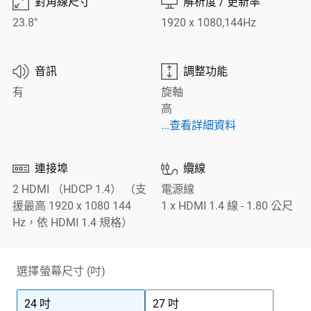

⎚
對角線尺寸
解析度 / 更新率
23.8"
1920 x 1080,144Hz
🔊

音訊
調整功能
有
旋軸
高
查看詳細資料 調整功能
...查看詳細資料


連接埠
纜線
2 HDMI （HDCP 1.4） （支
電源線
援最高 1920 x 1080 144
1 x HDMI 1.4 線 - 1.80 公尺
Hz，依 HDMI 1.4 規格）
選擇螢幕尺寸 (吋)
24 吋
27 吋