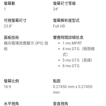
螢幕數
螢幕尺寸等級
1
24"
可視螢幕尺寸
螢幕解析度型式
23.8"
Full HD
面板技術
響應時間詳細信息
橫向電場效應顯示 (IPS) 技
1 ms MPRT
術
4 ms GTG（極限模
式）
5 ms GTG（高速）
8 ms GTG
螢幕比例
點距
16:9
0.27450 mm x 0.27450
mm
水平視角
垂直視角