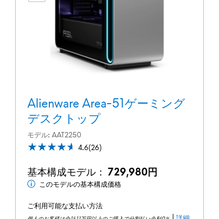
Alienware Area-51ゲーミング
デスクトップ
モデル
AAT2250
4.6
4.6
(26)
out
of
基本構成モデル：
729,980円
5
このモデルの基本構成価格
最
stars.
26
低
ご利用可能な支払い方法
reviews
価
|
詳細
個人のお客様は合計11万円以上のご購入で分割払い金利0％