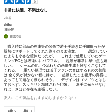
5
非常に快適、不満はなし
2年前
shiba
非公開
確認済み
購入時に部品の在庫等の関係で若干手続きに手間取ったが
親切にサポートしてくれた為そのまま注文。 想定してい
たよりも小さな筐体だったが、 これまで使用していたゲー
ミングPCとは段違いにパワフル。 起動が非常に早い点も嬉
しい。 ゲームの他、今流行りの画像生成も難なくこなして
くれる。 重たい処理では若干ファンの音はするものの普段
は 全く気が付かない程に静か。 起動したまま寝床の真横に
あっても問題なく寝られそう。 デザインはゴツゴツとはし
ておらず、スッキリと精錬された印象。 派手に光らせなけ
れば、さほど存在も主張しない。
友人にこの製品をおすすめしますか？
はい
2
0