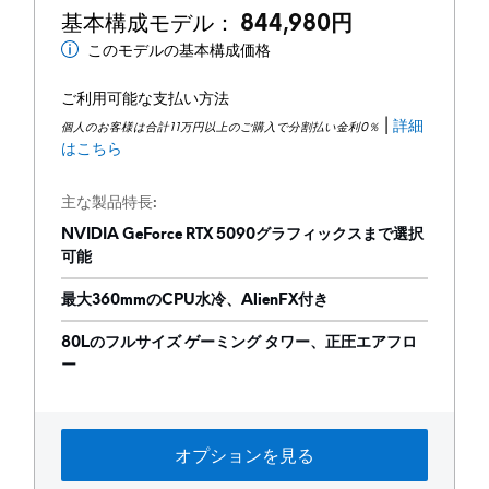
基本構成モデル：
844,980円
このモデルの基本構成価格
最
低
ご利用可能な支払い方法
価
|
詳細
個人のお客様は合計11万円以上のご購入で分割払い金利0％
格
はこちら
主な製品特長
NVIDIA GeForce RTX 5090グラフィックスまで選択
可能
最大360mmのCPU水冷、AlienFX付き
80Lのフルサイズ ゲーミング タワー、正圧エアフロ
ー
オプションを見る