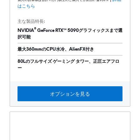
格
はこちら
主な製品特長
®
NVIDIA
GeForce RTX™ 5090グラフィックスまで選
択可能
最大360mmのCPU水冷、AlienFX付き
80Lのフルサイズ ゲーミング タワー、正圧エアフロ
ー
オプションを見る
製品ページを表示 alienware-area-
View 前面 Alienware Area-51ゲーミング デ