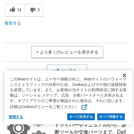
14
3
報告する
より多くのレビューを表示する
一番上に戻る
このWebサイトは、ユーザー体験の向上、Webサイトのパフォーマ
ンスとトラフィックの分析のため、Cookieおよびその他の追跡技術
を使用しています。また、お客様の当サイトの利用状況に関する情
マニュアル、製品仕様、ドライバー、サポー
報は、ソーシャル メディア、広告、分析パートナーと共有されま
ト
す。オプトアウトのご希望が確認された場合は、それに従います。
詳細はCookieポリシーをご覧ください。
製品サポート
管理する
すべて拒否する
すべて同意する
ドライバーやマニュアルから、診
断ツールや交換パーツまで、Dell