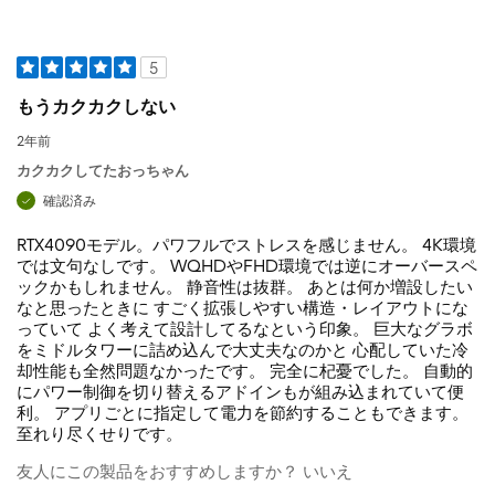
5
もうカクカクしない
2年前
カクカクしてたおっちゃん
確認済み
RTX4090モデル。パワフルでストレスを感じません。 4K環境
では文句なしです。 WQHDやFHD環境では逆にオーバースペ
ックかもしれません。 静音性は抜群。 あとは何か増設したい
なと思ったときに すごく拡張しやすい構造・レイアウトにな
っていて よく考えて設計してるなという印象。 巨大なグラボ
をミドルタワーに詰め込んで大丈夫なのかと 心配していた冷
却性能も全然問題なかったです。 完全に杞憂でした。 自動的
にパワー制御を切り替えるアドインもが組み込まれていて便
利。 アプリごとに指定して電力を節約することもできます。
至れり尽くせりです。
友人にこの製品をおすすめしますか？
いいえ