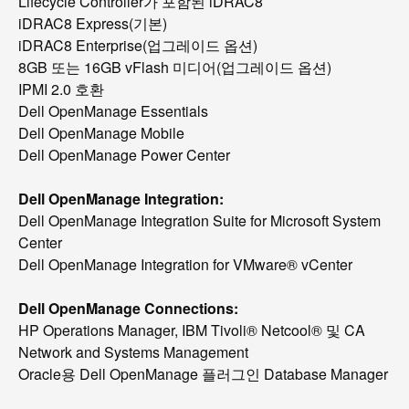
Lifecycle Controller가 포함된 iDRAC8
iDRAC8 Express(기본)
iDRAC8 Enterprise(업그레이드 옵션)
8GB 또는 16GB vFlash 미디어(업그레이드 옵션)
IPMI 2.0 호환
Dell OpenManage Essentials
Dell OpenManage Mobile
Dell OpenManage Power Center
Dell OpenManage Integration:
Dell OpenManage Integration Suite for Microsoft System
Center
Dell OpenManage Integration for VMware® vCenter
Dell OpenManage Connections:
HP Operations Manager, IBM Tivoli® Netcool® 및 CA
Network and Systems Management
Oracle용 Dell OpenManage 플러그인 Database Manager