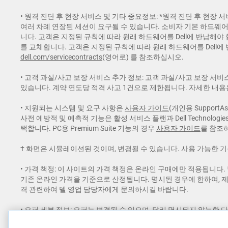
• 원격 진단 후 현장 서비스 및 기타 중요정보: *원격 진단 후 현장
여러 차례 연장된 세션이 요구될 수 있습니다. 소비자 기본 하드웨어
니다. 고객은 지정된 규칙에 따라 원래 하드웨어를 Dell에 반납해야 
를 교체합니다. 고객은 지정된 규칙에 따라 원래 하드웨어를 Dell에
dell.com/servicecontracts
(영어로) 를 참조하십시오.
• 고객 과실/사고 보장 서비스 추가 정보: 고객 과실/사고 보장 서비
있습니다. 계약 연도당 적격 사고 1건으로 제한됩니다. 자세한 내
• 지원되는 시스템 및 요구 사항은
사용자 가이드
(개인용 SupportAs
사전 예방적 및 예측적 기능은 활성 서비스 플랜과 Dell Technologie
택합니다. PC용 Premium Suite 기능의 경우
사용자 가이드
를 참조하고
† 화면은 시뮬레이션된 것이며, 변경될 수 있습니다. 사용 가능한 
• 가격 책정: 이 사이트의 가격 책정은 온라인 구매에만 적용됩니다
기존 온라인 가격을 기준으로 산정됩니다. 명시된 경우에 한하여, 
격 관련하여 델 영업 담당자에게 문의하시길 바랍니다.
• 오퍼 세부 정보: 오퍼는 변경될 수 있으며, 달리 명시되지 않는한 
및 기타 수수료가 적용됩니다. 무료배송 혜택은 도서산간, 제주도 등