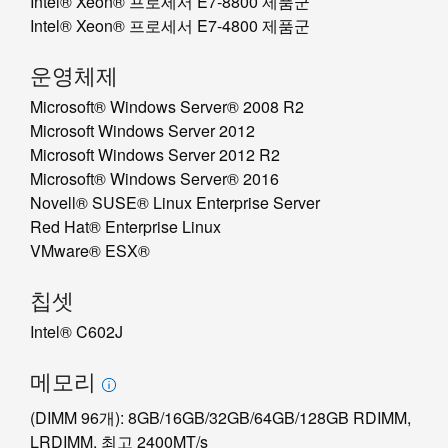
Intel® Xeon® 프로세서 E7-8800 제품군
Intel® Xeon® 프로세서 E7-4800 제품군
운영체제
Microsoft® Windows Server® 2008 R2
Microsoft Windows Server 2012
Microsoft Windows Server 2012 R2
Microsoft® Windows Server® 2016
Novell® SUSE® Linux Enterprise Server
Red Hat® Enterprise Linux
VMware® ESX®
칩셋
Intel® C602J
메모리
(DIMM 96개): 8GB/16GB/32GB/64GB/128GB RDIMM,
LRDIMM, 최고 2400MT/s