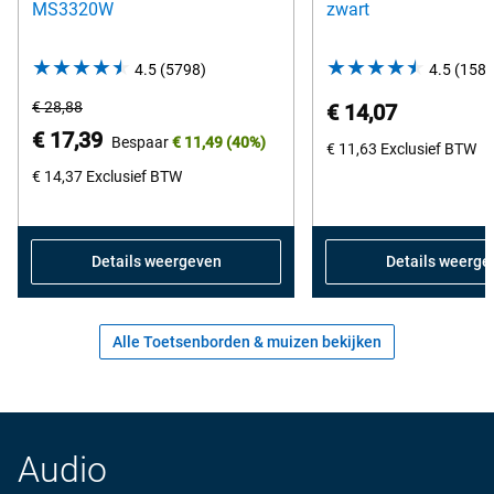
MS3320W
zwart
4.5
(5798)
4.5
4.5
(1587
out
Oorspronkelijke
€ 28,88
€ 14,07
of
prijs
Prijs
€ 17,39
Bespaar
€ 11,49
(40%)
5
€ 11,63
Exclusief BTW
van
stars.
€ 14,37
Exclusief BTW
Dell
5798
reviews
Details weergeven
Details weerge
Alle Toetsenborden & muizen bekijken
Audio