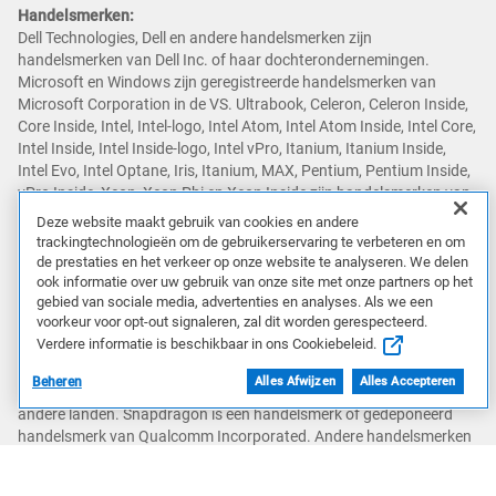
Handelsmerken:
Dell Technologies, Dell en andere handelsmerken zijn
handelsmerken van Dell Inc. of haar dochterondernemingen.
Microsoft en Windows zijn geregistreerde handelsmerken van
Microsoft Corporation in de VS. Ultrabook, Celeron, Celeron Inside,
Core Inside, Intel, Intel-logo, Intel Atom, Intel Atom Inside, Intel Core,
Intel Inside, Intel Inside-logo, Intel vPro, Itanium, Itanium Inside,
Intel Evo, Intel Optane, Iris, Itanium, MAX, Pentium, Pentium Inside,
vPro Inside, Xeon, Xeon Phi en Xeon Inside zijn handelsmerken van
Intel Corporation of haar dochterondernemingen in de VS en/of
Deze website maakt gebruik van cookies en andere
andere landen. AMD en het AMD Arrow-logo, en combinaties
trackingtechnologieën om de gebruikerservaring te verbeteren en om
daarvan, zijn handelsmerken van Advanced Micro Devices, Inc. Het
de prestaties en het verkeer op onze website te analyseren. We delen
NVIDIA-logo, GeForce, GeForce RTX, GeForce RTX Super, GeForce
ook informatie over uw gebruik van onze site met onze partners op het
gebied van sociale media, advertenties en analyses. Als we een
GTX, GeForce GTX Super, GRID, SHIELD, Battery Boost, Reflex,
voorkeur voor opt-out signaleren, zal dit worden gerespecteerd.
DLSS, CUDA, FXAA, GameStream, G-SYNC, G-SYNC Ultimate,
Verdere informatie is beschikbaar in ons Cookiebeleid.
NVLINK, ShadowPlay, SLI, TXAA, PhysX, GeForce Experience,
GeForce NOW, Maxwell, Pascal en Turing zijn handelsmerken en/of
Beheren
Alles Afwijzen
Alles Accepteren
geregistreerde handelsmerken van NVIDIA Corporation in de VS en
andere landen. Snapdragon is een handelsmerk of gedeponeerd
handelsmerk van Qualcomm Incorporated. Andere handelsmerken
kunnen handelsmerken zijn van hun respectieve eigenaren.