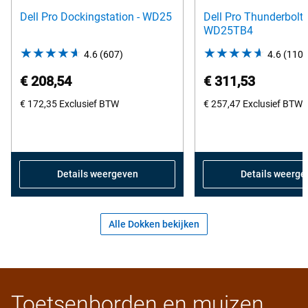
Dell Pro Dockingstation - WD25
Dell Pro Thunderbolt 
WD25TB4
4.6
(607)
4.6
4.6
(110)
out
€ 208,54
€ 311,53
of
€ 172,35
Exclusief BTW
5
€ 257,47
Exclusief BTW
stars.
607
reviews
Details weergeven
Details weerge
Alle Dokken bekijken
Toetsenborden en muizen