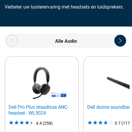
Verbeter uw luisterervaring met headsets en luidsprekers.
Showing page 1 of 4
Alle Audio
Dell Pro Plus draadloze ANC-
Dell dunne soundbar
headset - WL5024
4.4
(258)
4.4
3.7
(1172
out