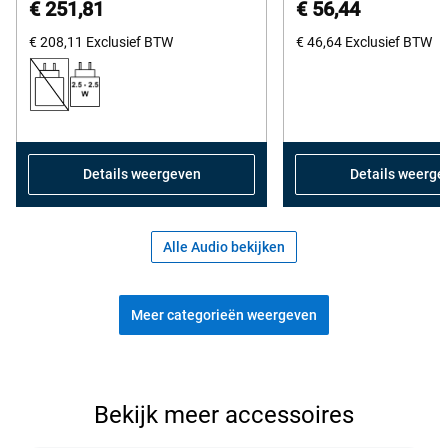
€ 251,81
€ 56,44
of
€ 208,11
Exclusief BTW
5
€ 46,64
Exclusief BTW
stars.
258
reviews
Details weergeven
Details weerge
Alle Audio bekijken
Meer categorieën weergeven
Bekijk de populaire accessoires
Bekijk meer accessoires