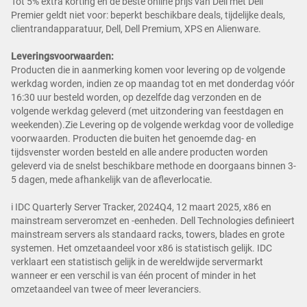
Tot 5% extra korting en de beste online prijs van Dell met Dell
Premier geldt niet voor: beperkt beschikbare deals, tijdelijke deals,
clientrandapparatuur, Dell, Dell Premium, XPS en Alienware.
Leveringsvoorwaarden:
Producten die in aanmerking komen voor levering op de volgende
werkdag worden, indien ze op maandag tot en met donderdag vóór
16:30 uur besteld worden, op dezelfde dag verzonden en de
volgende werkdag geleverd (met uitzondering van feestdagen en
weekenden).Zie Levering op de volgende werkdag voor de volledige
voorwaarden. Producten die buiten het genoemde dag- en
tijdsvenster worden besteld en alle andere producten worden
geleverd via de snelst beschikbare methode en doorgaans binnen 3-
5 dagen, mede afhankelijk van de afleverlocatie.
i IDC Quarterly Server Tracker, 2024Q4, 12 maart 2025, x86 en
mainstream serveromzet en -eenheden. Dell Technologies definieert
mainstream servers als standaard racks, towers, blades en grote
systemen. Het omzetaandeel voor x86 is statistisch gelijk. IDC
verklaart een statistisch gelijk in de wereldwijde servermarkt
wanneer er een verschil is van één procent of minder in het
omzetaandeel van twee of meer leveranciers.