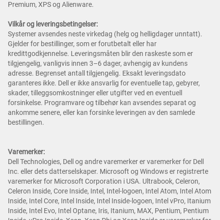
Premium, XPS og Alienware.
Vilkår og leveringsbetingelser:
Systemer avsendes neste virkedag (helg og helligdager unntatt).
Gjelder for bestillinger, som er forutbetalt eller har
kredittgodkjennelse. Leveringsmåten blir den raskeste som er
tilgjengelig, vanligvis innen 3–6 dager, avhengig av kundens
adresse. Begrenset antall tilgjengelig. Eksakt leveringsdato
garanteres ikke. Dell er ikke ansvarlig for eventuelle tap, gebyrer,
skader, tilleggsomkostninger eller utgifter ved en eventuell
forsinkelse. Programvare og tilbehør kan avsendes separat og
ankomme senere, eller kan forsinke leveringen av den samlede
bestillingen.
Varemerker:
Dell Technologies, Dell og andre varemerker er varemerker for Dell
Inc. eller dets datterselskaper. Microsoft og Windows er registrerte
varemerker for Microsoft Corporation i USA. Ultrabook, Celeron,
Celeron Inside, Core Inside, Intel, Intel-logoen, Intel Atom, Intel Atom
Inside, Intel Core, Intel Inside, Intel Inside-logoen, Intel vPro, Itanium
Inside, Intel Evo, Intel Optane, Iris, Itanium, MAX, Pentium, Pentium