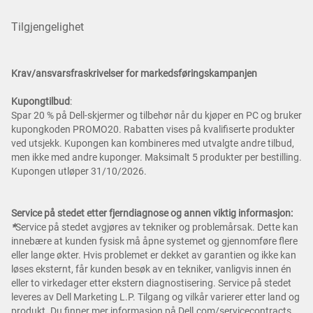
Tilgjengelighet
Krav/ansvarsfraskrivelser for markedsføringskampanjen
Kupongtilbud
:
Spar 20 % på Dell-skjermer og tilbehør når du kjøper en PC og bruker
kupongkoden PROMO20. Rabatten vises på kvalifiserte produkter
ved utsjekk. Kupongen kan kombineres med utvalgte andre tilbud,
men ikke med andre kuponger. Maksimalt 5 produkter per bestilling.
Kupongen utløper 31/10/2026.
Service på stedet etter fjerndiagnose og annen viktig informasjon:
*
Service på stedet avgjøres av tekniker og problemårsak. Dette kan
innebære at kunden fysisk må åpne systemet og gjennomføre flere
eller lange økter. Hvis problemet er dekket av garantien og ikke kan
løses eksternt, får kunden besøk av en tekniker, vanligvis innen én
eller to virkedager etter ekstern diagnostisering. Service på stedet
leveres av Dell Marketing L.P. Tilgang og vilkår varierer etter land og
produkt. Du finner mer informasjon på Dell.com/servicecontracts.