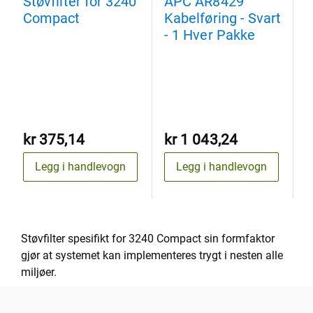
Støvfilter for 3240
APC AR8429
Compact
Kabelføring - Svart
K
- 1 Hver Pakke
S
kr 375,14
kr 1 043,24
k
Legg i handlevogn
Legg i handlevogn
Støvfilter spesifikt for 3240 Compact sin formfaktor
gjør at systemet kan implementeres trygt i nesten alle
miljøer.