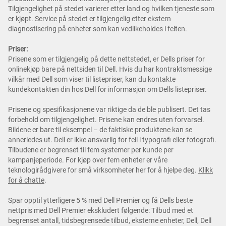
Tilgjengelighet på stedet varierer etter land og hvilken tjeneste som
er kjøpt. Service på stedet er tilgjengelig etter ekstern
diagnostisering på enheter som kan vedlikeholdes i felten.
Priser:
Prisene som er tilgjengelig på dette nettstedet, er Dells priser for
onlinekjøp bare på nettsiden til Dell. Hvis du har kontraktsmessige
vilkår med Dell som viser til listepriser, kan du kontakte
kundekontakten din hos Dell for informasjon om Dells listepriser.
Prisene og spesifikasjonene var riktige da de ble publisert. Det tas
forbehold om tilgjengelighet. Prisene kan endres uten forvarsel.
Bildene er bare til eksempel – de faktiske produktene kan se
annerledes ut. Dell er ikke ansvarlig for feil i typografi eller fotografi.
Tilbudene er begrenset til fem systemer per kunde per
kampanjeperiode. For kjøp over fem enheter er våre
teknologirådgivere for små virksomheter her for å hjelpe deg.
Klikk
for å chatte
.
Spar opptil ytterligere 5 % med Dell Premier og få Dells beste
nettpris med Dell Premier ekskludert følgende: Tilbud med et
begrenset antall, tidsbegrensede tilbud, eksterne enheter, Dell, Dell