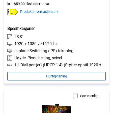
5
kr 1 859,00
ekskludert mva.
stars.
Produktinformasjonsark
18
reviews
Spesifikasjoner
23,8"
1920 x 1080 ved 120 Hz
In-plane Switching (IPS)-teknologi
Høyde, Pivot, helling, svivel
1 HDMI-port(er) (HDCP 1.4) (Støtter opptil 1920 x 1080 som spesifisert i HDMI 2.1 (TMDS)), 1 DisplayPort 1.4 (HDCP 1.4)-port(er), 1 DisplayPort Out 1.4-port(er), 2 USB Type-A 5 Gbps nedstrømsport(er), 1 USB Type-B 5 Gbps oppstrømsport, 2 USB Type-A 5 Gbps nedstrømsport(er) med batterilading 1.2
Hurtigvisning
Sammenlign