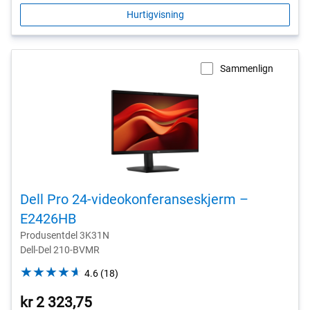
Hurtigvisning
Sammenlign
Dell Pro 24-videokonferanseskjerm –
E2426HB
Produsentdel 3K31N
Dell-Del 210-BVMR
4.6
4.6
(18)
out
kr 2 323,75
of