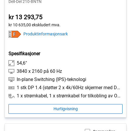
Dell-Del 210-BNTN
kr 13 293,75
kr 10 635,00
ekskludert mva.
Produktinformasjonsark
Spesifikasjoner
54,6"
3840 x 2160 på 60 Hz
In-plane Switching (IPS)-teknologi
1 stk DP 1.4 (støtter 2 x 4k/60Hz skjermer med DSC), 1 stk DP ut (støtter MST), 1 stk USB type-C utgående port (alternativ modus med DisplayPort 1.4, strømforsyning PD opptil 90 W), 1 stk USB Type-C 3.2, 1. generasjons (5 Gbit/s) inngående port (15 W), 2 stk HDMI 2.0, 2 stk USB-A 3.2, 1. generasjons (5 Gbit/s) inngående port, 1 stk USB-B 3.2, 1. generasjons (5 Gbit/s) utgående port, 1 stk analog 2.0-lydutgang (3, 5 mm kontakt), 1 stk RJ45, 1 stk RS232
1 x strømkabel, 1 x strømkabel for tilkobling av OptiPlex-systemet til skjermen, 1 x DisplayPort-til-DisplayPort-kabel, 3, 0 m, 1 x HDMI-til-HDMI-kabel, 3, 0 m, 1 x USB-C Gen1 (C til C)-kabel, 1, 8 M, 1 x USB 3.2 Gen1 Type A-to-B (oppstrøms) kabel, 1, 8 m
Hurtigvisning