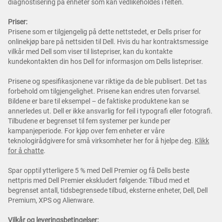
diagnostisering på enheter som kan vedlikeholdes i felten.
Priser:
Prisene som er tilgjengelig på dette nettstedet, er Dells priser for
onlinekjøp bare på nettsiden til Dell. Hvis du har kontraktsmessige
vilkår med Dell som viser til listepriser, kan du kontakte
kundekontakten din hos Dell for informasjon om Dells listepriser.
Prisene og spesifikasjonene var riktige da de ble publisert. Det tas
forbehold om tilgjengelighet. Prisene kan endres uten forvarsel.
Bildene er bare til eksempel – de faktiske produktene kan se
annerledes ut. Dell er ikke ansvarlig for feil i typografi eller fotografi.
Tilbudene er begrenset til fem systemer per kunde per
kampanjeperiode. For kjøp over fem enheter er våre
teknologirådgivere for små virksomheter her for å hjelpe deg.
Klikk
for å chatte
.
Spar opptil ytterligere 5 % med Dell Premier og få Dells beste
nettpris med Dell Premier ekskludert følgende: Tilbud med et
begrenset antall, tidsbegrensede tilbud, eksterne enheter, Dell, Dell
Premium, XPS og Alienware.
Vilkår og leveringsbetingelser: