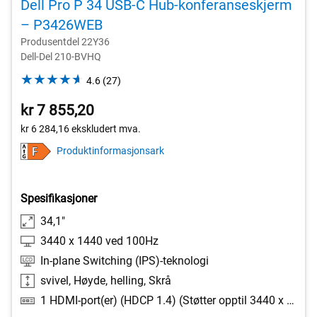
Dell Pro P 34 USB-C Hub-konferanseskjerm
– P3426WEB
Produsentdel 22Y36
Dell-Del 210-BVHQ
4.6
4.6
(27)
out
kr 7 855,20
of
5
kr 6 284,16
ekskludert mva.
stars.
Produktinformasjonsark
27
reviews
Spesifikasjoner
34,1"
3440 x 1440 ved 100Hz
In-plane Switching (IPS)-teknologi
svivel, Høyde, helling, Skrå
1 HDMI-port(er) (HDCP 1.4) (Støtter opptil 3440 x 1440 som spesifisert i HDMI 2.1 (TMDS)), 1 DisplayPort 1.4 (HDCP 1.4) port(er), 2 USB Type-A 5 Gbps nedstrømsport(er), 1 USB Type-B 5 Gbps oppstrømsport(er), 1 USB-C 5 Gbps oppstrømsport(er) (DisplayPort 1.4 Alt Mode, strømforsyning opptil 90 W), 1 RJ45 Ethernet-port(er), 1 GbE, 1 USB Type-A 5 Gbps nedstrømsport(er) med batterilading 1.2, 1 USB-C 5 Gbps nedstrømsport(er), strømforsyning opptil 15 W