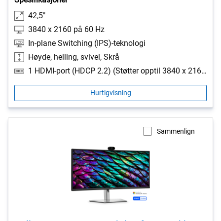
42,5"
3840 x 2160 på 60 Hz
In-plane Switching (IPS)-teknologi
Høyde, helling, svivel, Skrå
1 HDMI-port (HDCP 2.2) (Støtter opptil 3840 x 2160, 60 Hz som spesifisert i HDMI 2.1 (TMDS)), 2 USB Type-A 5 Gbps nedstrømsporter, 1 USB Type-B 5 Gbps oppstrømsport, 1 USB-C 5 Gbps oppstrømsport (DisplayPort 1.4 Alt Mode, strømforsyning opptil 100 W), 1 RJ45 Ethernet-port, 1 GbE
Hurtigvisning
Sammenlign