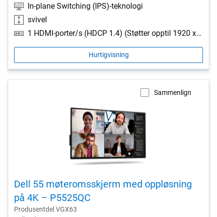
In-plane Switching (IPS)-teknologi
svivel
1 HDMI-porter/s (HDCP 1.4) (Støtter opptil 1920 x 1080 som spesifisert i HDMI 2.1 (TMDS)), 1 DisplayPort 1.4 (HDCP 1.4) port/s, 1 DisplayPort Out 1.4 port/s, 2 USB Type-A 5Gbps nedstrømsport/s, 1 USB Type-B 5Gbps oppstrømsport/s, 1 USB-C 5Gbps oppstrømsport/s (DisplayPort 1.4 Alt-modus, strømlevering opptil 90 W), 1 RJ45 Ethernet-port/s, 1GbE, 1 USB Type-A 5Gbps nedstrømsport/s med batterilading 1.2, 1 USB-C 5Gbps nedstrømsport/s, Kraftlevering opp til 15 W
Hurtigvisning
Sammenlign
Dell 55 møteromsskjerm med oppløsning
på 4K – P5525QC
Produsentdel VGX63