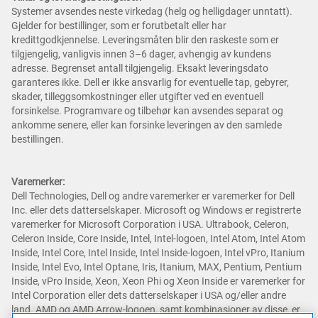
Systemer avsendes neste virkedag (helg og helligdager unntatt).
Gjelder for bestillinger, som er forutbetalt eller har
kredittgodkjennelse. Leveringsmåten blir den raskeste som er
tilgjengelig, vanligvis innen 3–6 dager, avhengig av kundens
adresse. Begrenset antall tilgjengelig. Eksakt leveringsdato
garanteres ikke. Dell er ikke ansvarlig for eventuelle tap, gebyrer,
skader, tilleggsomkostninger eller utgifter ved en eventuell
forsinkelse. Programvare og tilbehør kan avsendes separat og
ankomme senere, eller kan forsinke leveringen av den samlede
bestillingen.
Varemerker:
Dell Technologies, Dell og andre varemerker er varemerker for Dell
Inc. eller dets datterselskaper. Microsoft og Windows er registrerte
varemerker for Microsoft Corporation i USA. Ultrabook, Celeron,
Celeron Inside, Core Inside, Intel, Intel-logoen, Intel Atom, Intel Atom
Inside, Intel Core, Intel Inside, Intel Inside-logoen, Intel vPro, Itanium
Inside, Intel Evo, Intel Optane, Iris, Itanium, MAX, Pentium, Pentium
Inside, vPro Inside, Xeon, Xeon Phi og Xeon Inside er varemerker for
Intel Corporation eller dets datterselskaper i USA og/eller andre
land. AMD og AMD Arrow-logoen, samt kombinasjoner av disse, er