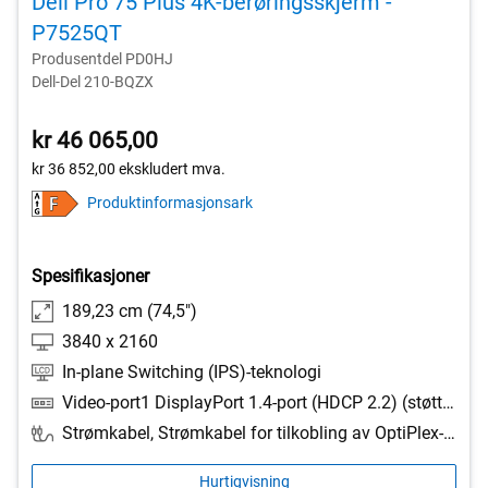
Dell Pro 75 Plus 4K-berøringsskjerm -
P7525QT
Produsentdel PD0HJ
Dell-Del 210-BQZX
kr 46 065,00
kr 36 852,00
ekskludert mva.
Produktinformasjonsark
Spesifikasjoner
189,23 cm (74,5")
3840 x 2160
In-plane Switching (IPS)-teknologi
Video-port1 DisplayPort 1.4-port (HDCP 2.2) (støtter opptil 4K 3840 x 2160, 60 Hz, DSC), 1 DisplayPort 1.4 ut-port (HDCP 2.2) (støtter opptil 4K 3840 x 2160, 60 Hz, MST), 2 HDMI 2.0-porter (HDCP 2.2) (støtter opptil 4K 3840 x 2160, 60 Hz), 1 analog 2.0 lydutgang (3, 5 mm-kontakt), 1 RJ45 Ethernet-port, 1 GbE for ekstern administrasjon, 1 RS232-port, USB-port1 USB-C 5 Gbps oppstrømsporter (DisplayPort 1.4 Alt-modus, strømforsyning opptil 90 W), 1 USB-C 5 Gbps nedstrømsporter (strømforsyning opptil 15 W), 3 USB 5 Gbps Type-A nedstrømsport, 3 USB-B 5 Gbps oppstrømsporter
Strømkabel, Strømkabel for tilkobling av OptiPlex-systemet til skjermen, 1 x DisplayPort-DisplayPort 1.4-kabel - 3.0 m, 1 x HDMI-kabel - 3, 0 m, 1 x USB A til B oppstrømskabel 3, 0 m, 1 x USB Type C til Type C oppstrømskabel 1, 8 m
Hurtigvisning