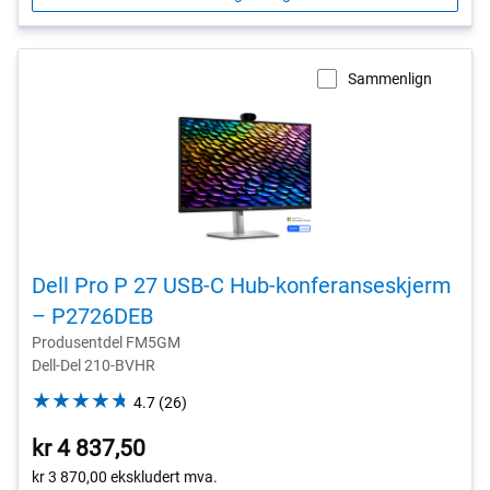
Sammenlign
Dell Pro P 27 USB-C Hub-konferanseskjerm
– P2726DEB
Produsentdel FM5GM
Dell-Del 210-BVHR
4.7
4.7
(26)
out
kr 4 837,50
of
5
kr 3 870,00
ekskludert mva.