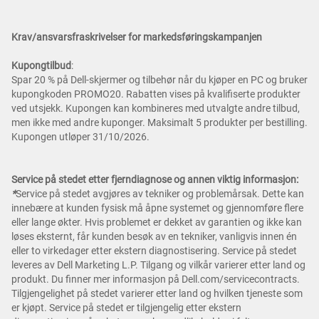
Krav/ansvarsfraskrivelser for markedsføringskampanjen
Kupongtilbud
:
Spar 20 % på Dell-skjermer og tilbehør når du kjøper en PC og bruker
kupongkoden PROMO20. Rabatten vises på kvalifiserte produkter
ved utsjekk. Kupongen kan kombineres med utvalgte andre tilbud,
men ikke med andre kuponger. Maksimalt 5 produkter per bestilling.
Kupongen utløper 31/10/2026.
Service på stedet etter fjerndiagnose og annen viktig informasjon:
*
Service på stedet avgjøres av tekniker og problemårsak. Dette kan
innebære at kunden fysisk må åpne systemet og gjennomføre flere
eller lange økter. Hvis problemet er dekket av garantien og ikke kan
løses eksternt, får kunden besøk av en tekniker, vanligvis innen én
eller to virkedager etter ekstern diagnostisering. Service på stedet
leveres av Dell Marketing L.P. Tilgang og vilkår varierer etter land og
produkt. Du finner mer informasjon på Dell.com/servicecontracts.
Tilgjengelighet på stedet varierer etter land og hvilken tjeneste som
er kjøpt. Service på stedet er tilgjengelig etter ekstern