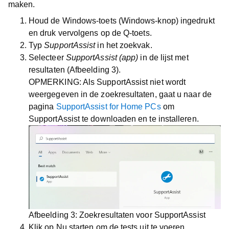
maken.
Houd de
Windows
-toets (Windows-knop) ingedrukt
en druk vervolgens op de
Q
-toets.
Typ
SupportAssist
in het zoekvak.
Selecteer
SupportAssist (app)
in de lijst met
resultaten
(Afbeelding 3)
.
OPMERKING:
Als SupportAssist niet wordt
weergegeven in de zoekresultaten, gaat u naar de
pagina
SupportAssist for Home PCs
om
SupportAssist te downloaden en te installeren.
Afbeelding 3
: Zoekresultaten voor SupportAssist
Klik op
Nu starten
om de tests uit te voeren