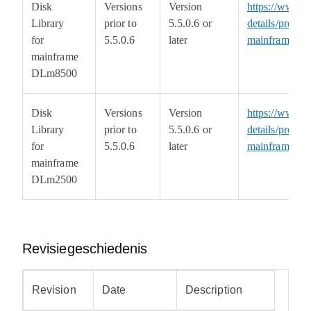
Disk
Versions
Version
https://www.d
Library
prior to
5.5.0.6 or
details/product
for
5.5.0.6
later
mainframe-dl
mainframe
DLm8500
Disk
Versions
Version
https://www.d
Library
prior to
5.5.0.6 or
details/product
for
5.5.0.6
later
mainframe-dl
mainframe
DLm2500
Revisiegeschiedenis
Revision
Date
Description