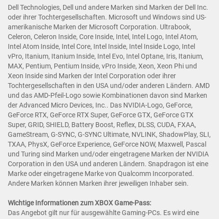
Dell Technologies, Dell und andere Marken sind Marken der Dell Inc.
oder ihrer Tochtergesellschaften. Microsoft und Windows sind US-
amerikanische Marken der Microsoft Corporation. Ultrabook,
Celeron, Celeron Inside, Core Inside, Intel, Intel Logo, Intel Atom,
Intel Atom Inside, Intel Core, Intel Inside, Intel Inside Logo, Intel
vPro, Itanium, Itanium Inside, Intel Evo, Intel Optane, Iris, Itanium,
MAX, Pentium, Pentium Inside, vPro Inside, Xeon, Xeon Phi und
Xeon Inside sind Marken der Intel Corporation oder ihrer
Tochtergesellschaften in den USA und/oder anderen Ländern. AMD
und das AMD-Pfeil-Logo sowie Kombinationen davon sind Marken
der Advanced Micro Devices, Inc.. Das NVIDIA-Logo, GeForce,
GeForce RTX, GeForce RTX Super, GeForce GTX, GeForce GTX
Super, GRID, SHIELD, Battery Boost, Reflex, DLSS, CUDA, FXAA,
GameStream, G-SYNC, G-SYNC Ultimate, NVLINK, ShadowPlay, SLI,
TXAA, PhysX, GeForce Experience, GeForce NOW, Maxwell, Pascal
und Turing sind Marken und/oder eingetragene Marken der NVIDIA
Corporation in den USA und anderen Ländern. Snapdragon ist eine
Marke oder eingetragene Marke von Qualcomm Incorporated.
Andere Marken können Marken ihrer jeweiligen Inhaber sein.
Wichtige Informationen zum XBOX Game-Pass:
Das Angebot gilt nur für ausgewählte Gaming-PCs. Es wird eine