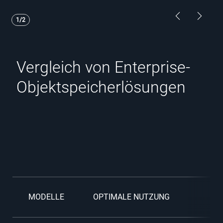
Showing page 1 of 2
Previous Pa
Next P
1/2
Vergleich von Enterprise-
Objektspeicherlösungen
MODELLE
OPTIMALE NUTZUNG
S