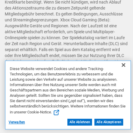
Kreditkarte benötigt. Wenn Sie nicht kündigen, wird nach Ablauf
des Aktionszeitraums die zu diesem Zeitpunkt geltende
Mitgliedsgebühr berechnet. Es gelten Bedingungen, Ausschlüsse
und Streamingbegrenzungen. Xbox Cloud Gaming (Beta):
Ausgewählte Geräte und Regionen. Nach der Laufzeit ist eine
aktive Mitgliedschaft erforderlich, um Spiele und Multiplayer-
Onlinespiele spielen zu können. Der Spielekatalog variiert im Laufe
der Zeit nach Region und Gerät. Herunterladbare Inhalte (DLC) sind
separat erhältlich. Falls ein Spiel aus dem Katalog entfernt wird
oder Ihre Mitgliedschaft endet, müssen Sie zur Nutzung Ihrer DLC
das Spiel separat kaufen. Falls Sie bereits Mitglied von Xbox Live
Gold und/oder Game Pass für Konsolen/PCs sind, werden alle
Diese Website verwendet Cookies und andere Tracking-
verbleibenden Tage Ihrer Mitgliedschaften mit einem
Technologien, um das Benutzererlebnis zu verbessern und die
Konversionsverhältnis auf Ultimate konvertiert. Zukünftige
Leistung sowie den Verkehr auf unserer Website zu analysieren.
Informationen über Ihre Nutzung unserer Seite werden auch mit
Codeeinlösungen unterliegen auch dem Konversionsverhältnis. Alle
Geschäftspartnern aus den Bereichen soziale Medien, Werbung und
Konversionen auf Ultimate sind endgültig. Details und
Analysen geteilt. Sollten Sie uns gegenüber signalisiert haben, dass
Systemanforderungen finden Sie unter
Sie damit nicht einverstanden sind („opt out“), werden wir dies
https://www.xbox.com/gamepass
. Das Angebot ist in allen
selbstverständlich berücksichtigen. Weitere Informationen finden Sie
Märkten des Xbox Game-Pass mit Ausnahme von Russland gültig.
in unserer Cookie-Notice.
Digital Direct: Die digitalen Inhalte werden während der Einrichtung
direkt an Ihr Gerät geliefert. Es sind keine Codes erforderlich.
Verwalten
Alle Ablehnen
Alle Akzeptieren