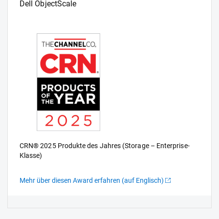
Dell ObjectScale
CRN® 2025 Produkte des Jahres (Storage – Enterprise-
Klasse)
Read about Sieger
Mehr über diesen Award erfahren (auf Englisch)
R
Showing page 1 of 4