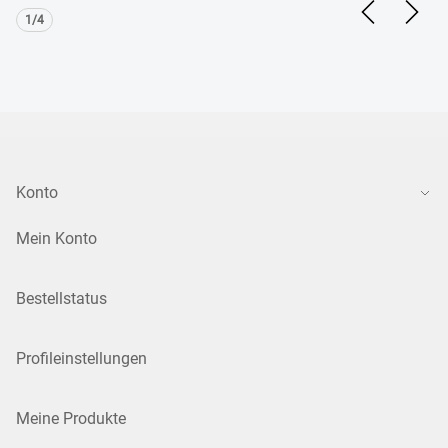
Previous Sl
Next S
1/4
Konto
Mein Konto
Bestellstatus
Profileinstellungen
Meine Produkte