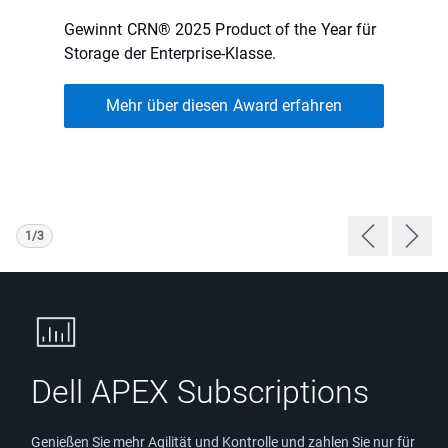
Gewinnt CRN® 2025 Product of the Year für
Storage der Enterprise-Klasse.
Mehr über diesen Award erfahren
1/3
Previous P
Next 
Showing page 1 of 3
Dell APEX Subscriptions
Genießen Sie mehr Agilität und Kontrolle und zahlen Sie nur für