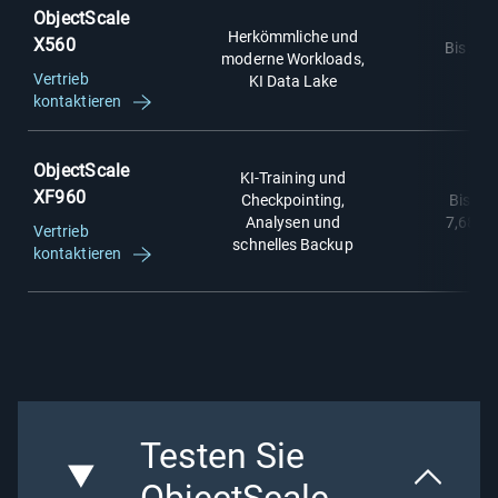
ObjectScale
Herkömmliche und
X560
Bis zu 
moderne Workloads,
2 T
Vertrieb
KI Data Lake
kontaktieren
ObjectScale
KI-Training und
XF960
Checkpointing,
Bis zu
Analysen und
7,68 TB
Vertrieb
schnelles Backup
kontaktieren
Testen Sie
ObjectScale