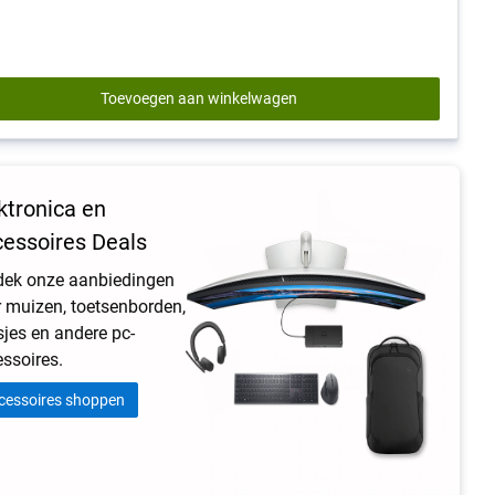
92
reviews
Toevoegen aan winkelwagen
ktronica en
essoires Deals
dek onze aanbiedingen
 muizen, toetsenborden,
jes en andere pc-
ssoires.
cessoires shoppen