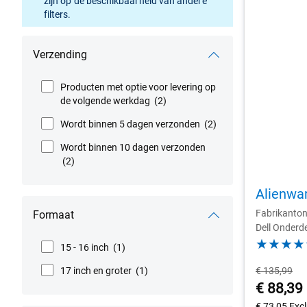
zijn op de beschikbaarheid van andere
filters.
Verzending
Producten met optie voor levering op
de volgende werkdag
(2)
Wordt binnen 5 dagen verzonden
(2)
Wordt binnen 10 dagen verzonden
(2)
Alienwa
Fabrikanto
Formaat
Dell Onderd
15 - 16 inch
(1)
Oorspronkel
17 inch en groter
(1)
€ 135,99
prijs
Prijs
€ 88,39
€ 73,05
Exc