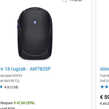
re 18 rugzak - AW7825P
Ali
nderdeel H099V
Fabri
eel 460-BFCQ
Dell 
4.6
4.6
(124)
out
ijke
€ 5
of
5
Bespaar
€ 47,60
(35%)
€ 49,
stars.
lusief BTW