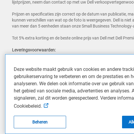
lijstprijzen, neem dan contact op met uw Dell verkoopvertegenwoordi
Prijzen en specificaties zijn correct op de datum van publicatie, m
kunnen verschillen van wat op de foto is weergegeven. Dell is niet
van meer dan 5 eenheden staan onze Small Business Technology-a
Tot 5% extra korting en de beste online prijs van Dell met Dell Premi
Leveringsvoorwaarden:
Producten die in aanmerking komen voor levering op de volgende
werkdag geleverd (met uitzondering van feestdagen en weekenden). D
werkdag
voor de volledige voorwaarden. Producten die buiten het
Deze website maakt gebruik van cookies en andere trac
binnen 3-5 dagen, mede afhankelijk van de afleverlocatie.
gebruikerservaring te verbeteren en om de prestaties en h
analyseren. We delen ook informatie over uw gebruik van
Handelsmerken:
het gebied van sociale media, advertenties en analyses. 
Dell Technologies, Dell en andere handelsmerken zijn handelsmerk
signaleren, zal dit worden gerespecteerd. Verdere informa
VS. Ultrabook, Celeron, Celeron Inside, Core Inside, Intel, Intel-logo, 
MAX, Pentium, Pentium Inside, vPro Inside, Xeon, Xeon Phi en Xe
Cookiebeleid.
logo, en combinaties daarvan, zijn handelsmerken van Advanced M
Boost, Reflex, DLSS, CUDA, FXAA, GameStream, G-SYNC, G-SYNC Ul
geregistreerde handelsmerken van NVIDIA Corporation in de VS 
Beheren
Al
kunnen handelsmerken zijn van hun respectieve eigenaren.