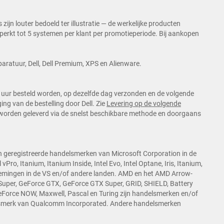
ijn louter bedoeld ter illustratie — de werkelijke producten
beperkt tot 5 systemen per klant per promotieperiode. Bij aankopen
pparatuur, Dell, Dell Premium, XPS en Alienware.
uur besteld worden, op dezelfde dag verzonden en de volgende
ng van de bestelling door Dell. Zie
Levering op de volgende
 worden geleverd via de snelst beschikbare methode en doorgaans
n geregistreerde handelsmerken van Microsoft Corporation in de
l vPro, Itanium, Itanium Inside, Intel Evo, Intel Optane, Iris, Itanium,
rnemingen in de VS en/of andere landen. AMD en het AMD Arrow-
Super, GeForce GTX, GeForce GTX Super, GRID, SHIELD, Battery
Force NOW, Maxwell, Pascal en Turing zijn handelsmerken en/of
elsmerk van Qualcomm Incorporated. Andere handelsmerken