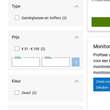
van
Type
Dell
Gamingtassen en -koffers
(2)
Prijs
Monitor
€ 51 - € 100
(2)
Profiteer 
€Min.
€Max.
voor een 
monitore
monitorac
Kleur
Deals vo
bekijken
Zwart
(2)