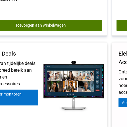
124
reviews
Toevoegen aan winkelwagen
 Deals
Ele
Acc
van tijdelijke deals
breed bereik aan
Ont
n en
voor
cessoires.
hoes
acce
or monitoren
Ac