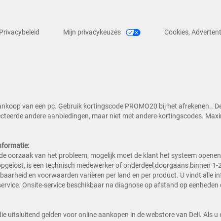
Privacybeleid
Mijn privacykeuzes
Cookies, Advertent
aankoop van een pc. Gebruik kortingscode PROMO20 bij het afrekenen.. De
teerde andere aanbiedingen, maar niet met andere kortingscodes. Maximaa
nformatie:
e oorzaak van het probleem; mogelijk moet de klant het systeem openen o
opgelost, is een technisch medewerker of onderdeel doorgaans binnen 1-
aarheid en voorwaarden variëren per land en per product. U vindt alle in
 service. Onsite-service beschikbaar na diagnose op afstand op eenheden
ll die uitsluitend gelden voor online aankopen in de webstore van Dell. Als