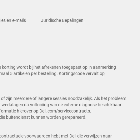
ies en e-mails
Juridische Bepalingen
 korting wordt bij het afrekenen toegepast op in aanmerking
l 5 artikelen per bestelling. Kortingscode vervalt op
f zijn meerdere of langere sessies noodzakelijk. Als het probleem
2 werkdagen na voltooiing van de externe diagnose beschikbaar.
formatie hierover op
Dell.com/servicecontracts
.
 die buitendienst kunnen worden gerepareerd.
 u contractuele voorwaarden hebt met Dell die verwijzen naar