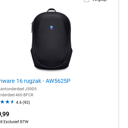
enware 16 rugzak - AW5625P
kantonderdeel J59D5
Onderdeel 460-BFCR
4.6
4.6
(92)
out
9,99
of
5
58
Exclusief BTW
stars.