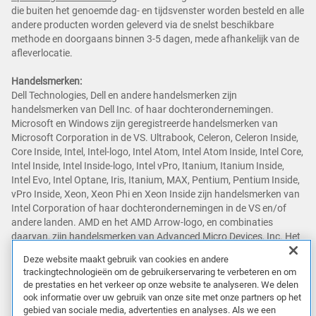
die buiten het genoemde dag- en tijdsvenster worden besteld en alle
andere producten worden geleverd via de snelst beschikbare
methode en doorgaans binnen 3-5 dagen, mede afhankelijk van de
afleverlocatie.
Handelsmerken:
Dell Technologies, Dell en andere handelsmerken zijn
handelsmerken van Dell Inc. of haar dochterondernemingen.
Microsoft en Windows zijn geregistreerde handelsmerken van
Microsoft Corporation in de VS. Ultrabook, Celeron, Celeron Inside,
Core Inside, Intel, Intel-logo, Intel Atom, Intel Atom Inside, Intel Core,
Intel Inside, Intel Inside-logo, Intel vPro, Itanium, Itanium Inside,
Intel Evo, Intel Optane, Iris, Itanium, MAX, Pentium, Pentium Inside,
vPro Inside, Xeon, Xeon Phi en Xeon Inside zijn handelsmerken van
Intel Corporation of haar dochterondernemingen in de VS en/of
andere landen. AMD en het AMD Arrow-logo, en combinaties
daarvan, zijn handelsmerken van Advanced Micro Devices, Inc. Het
NVIDIA-logo, GeForce, GeForce RTX, GeForce RTX Super, GeForce
Deze website maakt gebruik van cookies en andere
GTX, GeForce GTX Super, GRID, SHIELD, Battery Boost, Reflex,
trackingtechnologieën om de gebruikerservaring te verbeteren en om
DLSS, CUDA, FXAA, GameStream, G-SYNC, G-SYNC Ultimate,
de prestaties en het verkeer op onze website te analyseren. We delen
NVLINK, ShadowPlay, SLI, TXAA, PhysX, GeForce Experience,
ook informatie over uw gebruik van onze site met onze partners op het
GeForce NOW, Maxwell, Pascal en Turing zijn handelsmerken en/of
gebied van sociale media, advertenties en analyses. Als we een