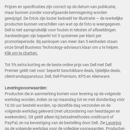
Prijzen en specificaties zijn correct op de datum van publicatie,
maar kunnen zonder voorafgaande kennisgeving worden
gewijzigd. De foto's zijn louter bedoeld ter illustratie — de werkelijke
producten kunnen verschillen van wat op de foto is weergegeven.
Dell is niet aansprakelijk voor fouten in teksten of afbeeldingen.
Aanbiedingen zijn beperkt tot 5 systemen per klant per
promotieperiode. Bij aankopen van meer dan 5 eenheden staan
onze Small Business Technology-adviseurs klaar om u te helpen.
Klik om te chatten.
Tot 5% extra korting en de beste online prijs van Dell met Dell
Premier geldt niet voor: beperkt beschikbare deals, tijdelijke deals,
clientrandapparatuur, Dell, Dell Premium, XPS en Alienware.
Leveringsvoorwaarden:
Producten die in aanmerking komen voor levering op de volgende
werkdag worden, indien ze op maandag tot en met donderdag vóór
16:30 uur besteld worden, op dezelfde dag verzonden en de
volgende werkdag geleverd (met uitzondering van feestdagen en
weekenden). Dit geldt alleen bij betaalmethodes creditcard of
PayPal, en na bevestiging van de bestelling door Dell. Zie
Levering
op de volgende werkdag
voor de volledige voorwaarden. Producten