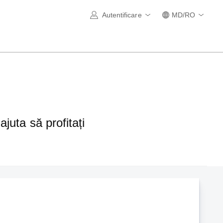
Autentificare
MD/RO
ajuta să profitați