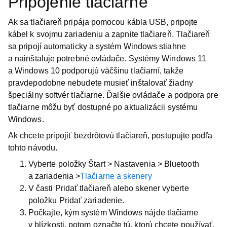
Pripojenie tlačiarne
Ak sa tlačiareň pripája pomocou kábla USB, pripojte
kábel k svojmu zariadeniu a zapnite tlačiareň. Tlačiareň
sa pripojí automaticky a systém Windows stiahne
a nainštaluje potrebné ovládače. Systémy Windows 11
a Windows 10 podporujú väčšinu tlačiarní, takže
pravdepodobne nebudete musieť inštalovať žiadny
špeciálny softvér tlačiarne. Ďalšie ovládače a podpora pre
tlačiarne môžu byť dostupné po aktualizácii systému
Windows.
Ak chcete pripojiť bezdrôtovú tlačiareň, postupujte podľa
tohto návodu.
Vyberte položky
Štart > Nastavenia > Bluetooth
a zariadenia >
Tlačiarne a skenery
V časti
Pridať tlačiareň alebo skener
vyberte
položku
Pridať zariadenie
.
Počkajte, kým systém Windows nájde tlačiarne
v blízkosti, potom označte tú, ktorú chcete používať,