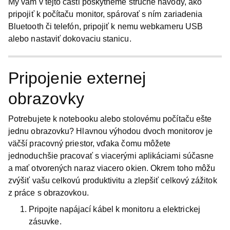
My vám v tejto časti poskytneme stručné návody, ako
pripojiť k počítaču monitor, spárovať s ním zariadenia
Bluetooth či telefón, pripojiť k nemu webkameru USB
alebo nastaviť dokovaciu stanicu.
Pripojenie externej
obrazovky
Potrebujete k notebooku alebo stolovému počítaču ešte
jednu obrazovku? Hlavnou výhodou dvoch monitorov je
väčší pracovný priestor, vďaka čomu môžete
jednoduchšie pracovať s viacerými aplikáciami súčasne
a mať otvorených naraz viacero okien. Okrem toho môžu
zvýšiť vašu celkovú produktivitu a zlepšiť celkový zážitok
z práce s obrazovkou.
Pripojte napájací kábel k monitoru a elektrickej
zásuvke.