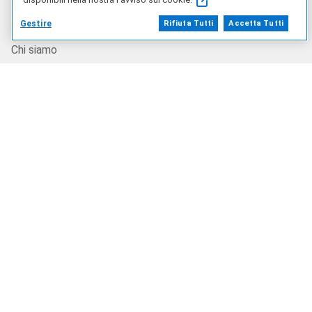
La nostra azienda
Gestire
Rifiuta Tutti
Accetta Tutti
Chi siamo
Codice di condotta e Speak Up
Opportunità di lavoro
Dell Technologies Capital
Investitori
Novità
Riciclo