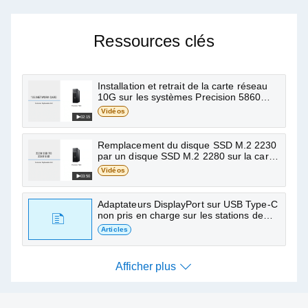
Posez-moi des questions sur
Station de Travail Tour
Ressources clés
Precision 7875
Installation et retrait de la carte réseau
Trouvez des articles, des manuels et d’autres
10G sur les systèmes Precision 5860
Tower/Precision 7865 Tower/Precision
ressources de soutien
Vidéos
7960 Tower/Precision 7875 Tower
02:15
Remplacement du disque SSD M.2 2230
par un disque SSD M.2 2280 sur la carte
système dans les modèles Precision
Vidéos
5860 Tower/Precision 7865
03:50
Tower/Precision 7875 Tower
Adaptateurs DisplayPort sur USB Type-C
non pris en charge sur les stations de
travail de bureau et en rack OptiPlex et
Articles
Dell Precision équipées de cartes
d’extension spécifiques
Afficher plus
Afficher plus