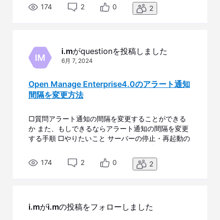
□現状 am8:00に停止し、am8:03に再起動したサー
174
2
0
2
バーの 停止アラート(Message ID CDEV6131）は
am8:00に届いたが 復旧アラート(Message ID
CDEV6129）はam9:00に届いた。 現状はサーバー
の死活監視が1時間ごとに行われているように見え
i.m
がquestionを投稿しました
る。
IM
6月 7, 2024
Open Manage Enterprise4.0のアラート通知
間隔を変更方法
□質問アラート通知の間隔を変更することができる
か また、もしできるならアラート通知の間隔を変更
する手順 □やりたいこと サーバーの停止・再起動の
アラートをできるだけリアルタイムで確認したい。
□現状 am8:00に停止し、am8:03に再起動したサー
174
2
0
2
バーの 停止アラート(Message ID CDEV6131）は
am8:00に届いたが 復旧アラート(Message ID
CDEV6129）はam9:00に届いた。 現状はサーバー
の死活監視が1時間ごとに行われているように見え
i.m
が
i.m
の投稿をフォローしました
る。