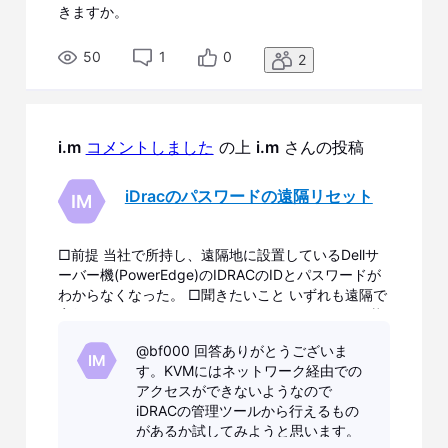
きますか。
50
1
0
2
i.m
コメントしました
 の上 
i.m
 さんの投稿
iDracのパスワードの遠隔リセット
IM
□前提 当社で所持し、遠隔地に設置しているDellサ
ーバー機(PowerEdge)のIDRACのIDとパスワードが
わからなくなった。 □聞きたいこと いずれも遠隔で
実行したいです。 ID及びパスワードがわからない状
態で、IDracのログインができるか。 あるいはパス
@bf000​ 回答ありがとうございま
ワード及びIDのリセット方法
IM
す。KVMにはネットワーク経由での
アクセスができないようなので
iDRACの管理ツールから行えるもの
があるか試してみようと思います。