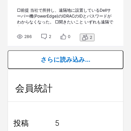
□前提 当社で所持し、遠隔地に設置しているDellサ
ーバー機(PowerEdge)のIDRACのIDとパスワードが
わからなくなった。 □聞きたいこと いずれも遠隔で
実行したいです。 ID及びパスワードがわからない状
態で、IDracのログインができるか。 あるいはパス
286
2
0
2
ワード及びIDのリセット方法
さらに読み込み...
会員統計
投稿
5