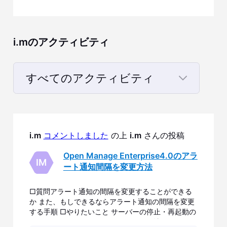
i.mのアクティビティ
すべてのアクティビティ
Selected
す
べ
i.m
コメントしました
 の上 
i.m
 さんの投稿
て
Open Manage Enterprise4.0のアラ
の
IM
ート通知間隔を変更方法
ア
ク
□質問アラート通知の間隔を変更することができる
か また、もしできるならアラート通知の間隔を変更
テ
する手順 □やりたいこと サーバーの停止・再起動の
ィ
アラートをできるだけリアルタイムで確認したい。