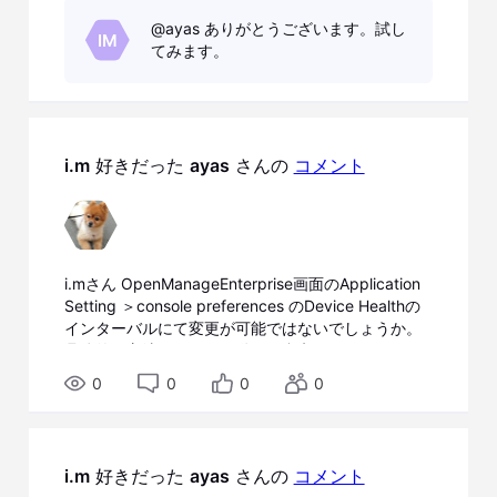
□現状 am8:00に停止し、am8:03に再起動したサー
ビ
@ayas​ ありがとうございます。試し
バーの 停止アラート(Message ID CDEV6131）は
IM
てみます。
テ
am8:00に届いたが 復旧アラート(Message ID
CDEV6129）はam9:00に届いた。 現状はサーバー
ィ
の死活監視が1時間ごとに行われているように見え
る。
i.m
 好きだった 
ayas
 さんの 
コメント
i.mさん OpenManageEnterprise画面のApplication
Setting ＞console preferences のDevice Healthの
インターバルにて変更が可能ではないでしょうか。
具体的な方法はこちらの動画が参考になります
（最初の1分です） Understanding Alerts and
0
0
0
0
Health Status in OpenManage Enterprise なお
お知らせいただいたMessage I
i.m
 好きだった 
ayas
 さんの 
コメント