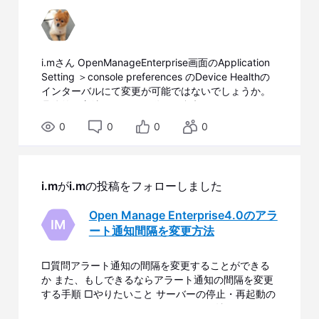
i.mさん OpenManageEnterprise画面のApplication
Setting ＞console preferences のDevice Healthの
インターバルにて変更が可能ではないでしょうか。
具体的な方法はこちらの動画が参考になります
（最初の1分です） Understanding Alerts and
0
0
0
0
Health Status in OpenManage Enterprise なお
お知らせいただいたMessage I
i.m
が
i.m
の投稿をフォローしました
Open Manage Enterprise4.0のアラ
IM
ート通知間隔を変更方法
□質問アラート通知の間隔を変更することができる
か また、もしできるならアラート通知の間隔を変更
する手順 □やりたいこと サーバーの停止・再起動の
アラートをできるだけリアルタイムで確認したい。