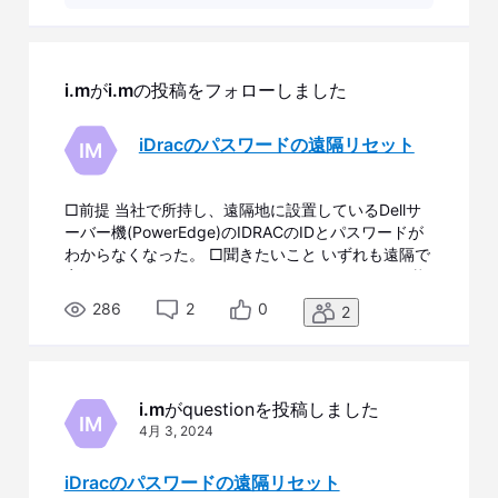
i.m
が
i.m
の投稿をフォローしました
iDracのパスワードの遠隔リセット
IM
□前提 当社で所持し、遠隔地に設置しているDellサ
ーバー機(PowerEdge)のIDRACのIDとパスワードが
わからなくなった。 □聞きたいこと いずれも遠隔で
実行したいです。 ID及びパスワードがわからない状
態で、IDracのログインができるか。 あるいはパス
286
2
0
2
ワード及びIDのリセット方法
i.m
がquestionを投稿しました
IM
4月 3, 2024
iDracのパスワードの遠隔リセット