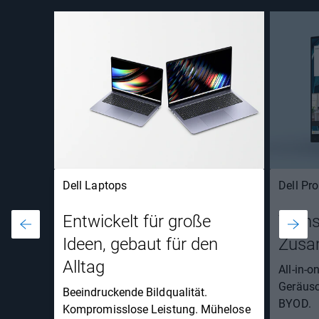
Dell Laptops
Dell Pr
Entwickelt für große
Trans
Ideen, gebaut für den
Zusa
Alltag
All-in-
Geräusc
Beeindruckende Bildqualität.
BYOD.
Kompromisslose Leistung. Mühelose