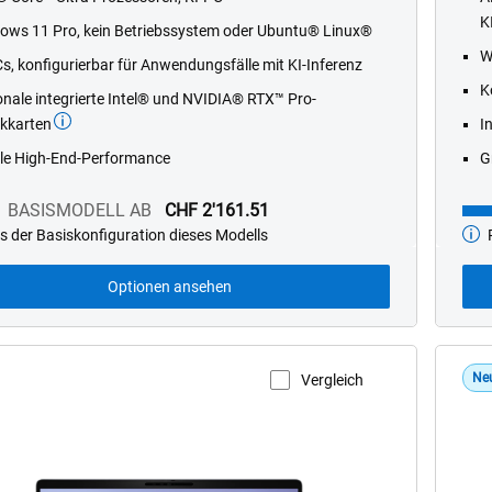
stars.
K
ows 11 Pro, kein Betriebssystem oder Ubuntu® Linux®
187
W
Cs, konfigurierbar für Anwendungsfälle mit KI-Inferenz
reviews
K
onale integrierte Intel® und NVIDIA® RTX™ Pro-
ikkarten
I
le High-End-Performance
G
BASISMODELL AB
CHF 2'161.51
s der Basiskonfiguration dieses Modells
P
dell
Basi
ab
Optionen ansehen
Ne
Vergleich
uktseite anzeigen
P
D