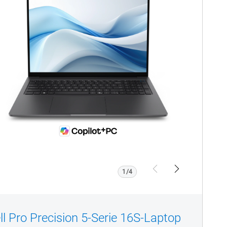
Pro
recision
PW516265
1/4
Previous
Next
ll Pro Precision 5-Serie 16S-Laptop