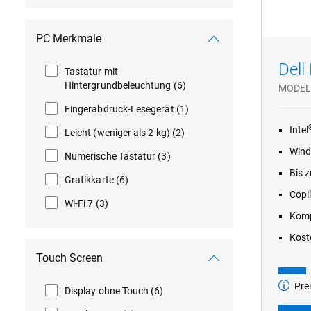
PC Merkmale
Dell
Tastatur mit
Hintergrundbeleuchtung
(6)
MODEL
Fingerabdruck-Lesegerät
(1)
Intel
Leicht (weniger als 2 kg)
(2)
Wind
Numerische Tastatur
(3)
Bis 
Grafikkarte
(6)
Copil
Wi-Fi 7
(3)
Komp
Kost
Touch Screen
Prei
Basismo
Display ohne Touch
(6)
ab