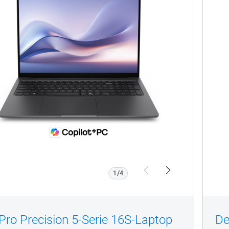
ision
P
16260
1/4
Previous
Next
 Pro Precision 5-Serie 16S-Laptop
De