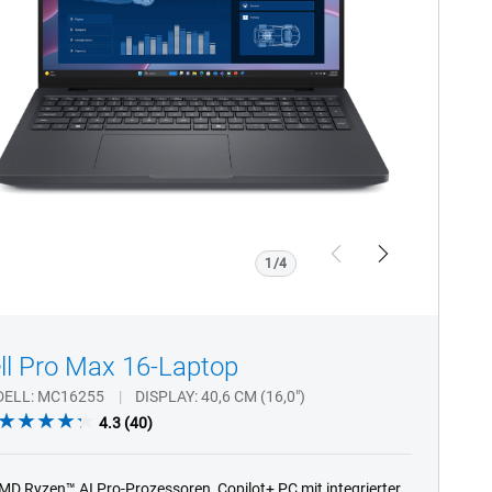
Touchfunktion
Previous
Next
1/4
ll Pro Max 16-Laptop
DELL
MC16255
DISPLAY
40,6 CM (16,0")
4.3
4.3
(40)
out
of
MD Ryzen™ AI Pro-Prozessoren, Copilot+ PC mit integrierter
5