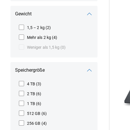
Gewicht
1,5 – 2 kg
(2)
Prod
Dell
Pro
Mehr als 2 kg
(4)
Prec
Weniger als 1,5 kg
(0)
7-
Seri
16
PW7
Speichergröße
Lap
4 TB
(3)
2 TB
(6)
1 TB
(6)
512 GB
(6)
256 GB
(4)