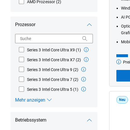
AMD Prozessor
(2)
Wind
AI P
Prozessor
Opti
Graf
Suche
Mobi
Series 3 Intel Core Ultra X9
(1)
Series 3 Intel Core Ultra X7
(2)
Prei
Basismo
ab
Series 3 Intel Core Ultra 9
(2)
Series 3 Intel Core Ultra 7
(2)
Series 3 Intel Core Ultra 5
(1)
Mehr anzeigen
Neu
Prozessor
Betriebssystem
Prod
Dell