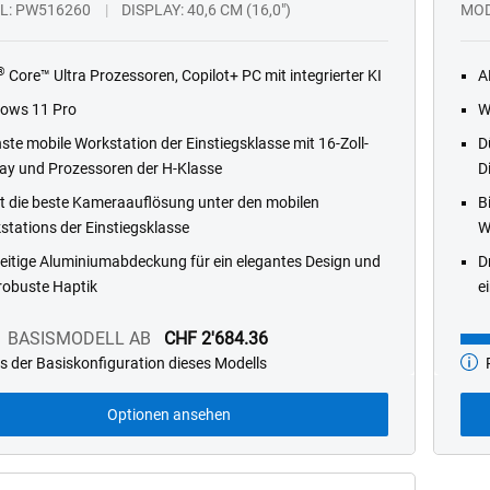
L
PW516260
DISPLAY
40,6 CM (16,0")
MO
®
Core™ Ultra Prozessoren, Copilot+ PC mit integrierter KI
A
ows 11 Pro
W
ste mobile Workstation der Einstiegsklasse mit 16-Zoll-
D
lay und Prozessoren der H-Klasse
D
et die beste Kameraauflösung unter den mobilen
B
stations der Einstiegsklasse
W
seitige Aluminiumabdeckung für ein elegantes Design und
D
 robuste Haptik
e
BASISMODELL AB
CHF 2'684.36
s der Basiskonfiguration dieses Modells
P
dell
Basi
ab
Optionen ansehen