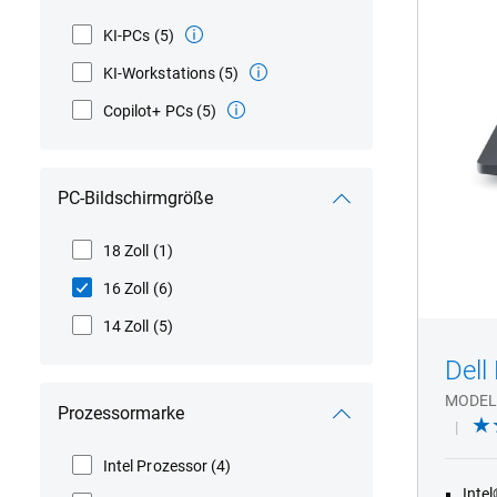
ohn
Tou
KI-PCs
(5)
mit
KI-Workstations
(5)
Inf
und
Copilot+ PCs
(5)
Fin
Les
PC-Bildschirmgröße
18 Zoll
(1)
16 Zoll
(6)
14 Zoll
(5)
Dell
MODEL
Prozessormarke
Intel Prozessor
(4)
Inte