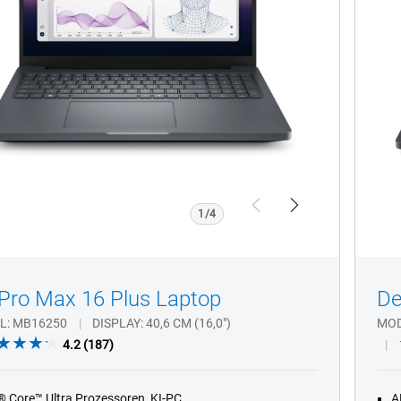
e
chfunktion
rarotkamera
gerabdruck-
egerät
Previous
Next
1/4
 Pro Max 16 Plus Laptop
De
L
MB16250
DISPLAY
40,6 CM (16,0")
MO
4.2
4.2
(187)
out
of
l® Core™ Ultra Prozessoren, KI-PC
A
5