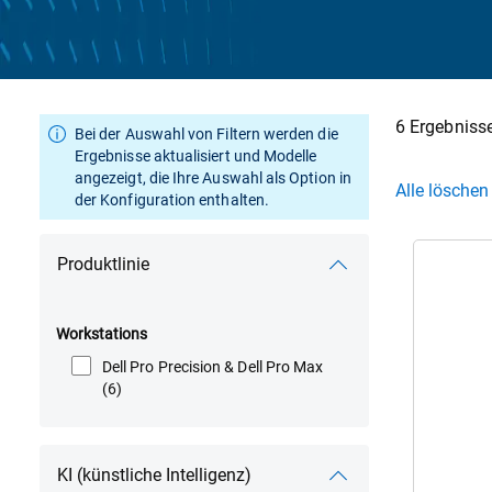
6 Ergebniss
Bei der Auswahl von Filtern werden die
Ergebnisse aktualisiert und Modelle
angezeigt, die Ihre Auswahl als Option in
Alle löschen
der Konfiguration enthalten.
Produktlinie
Workstations
Dell Pro Precision & Dell Pro Max
Prod
Dell
(6)
Pro
Ma
Plus
KI (künstliche Intelligenz)
Lap