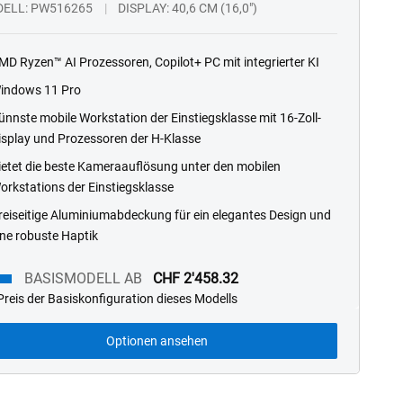
DELL
PW516265
DISPLAY
40,6 CM (16,0")
MD Ryzen™ AI Prozessoren, Copilot+ PC mit integrierter KI
indows 11 Pro
ünnste mobile Workstation der Einstiegsklasse mit 16-Zoll-
isplay und Prozessoren der H-Klasse
ietet die beste Kameraauflösung unter den mobilen
orkstations der Einstiegsklasse
reiseitige Aluminiumabdeckung für ein elegantes Design und
ine robuste Haptik
BASISMODELL AB
CHF 2'458.32
reis der Basiskonfiguration dieses Modells
smodell
Optionen ansehen