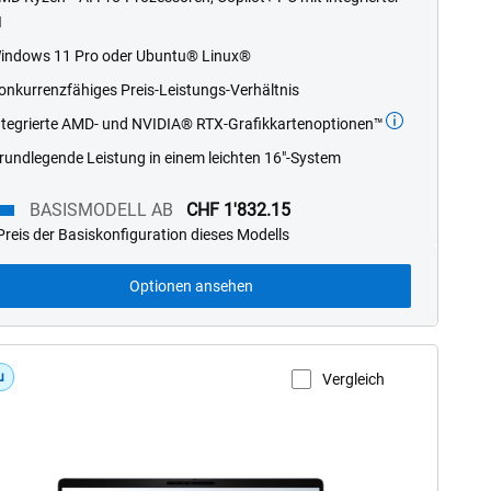
I
stars.
40
indows 11 Pro oder Ubuntu® Linux®
reviews
onkurrenzfähiges Preis-Leistungs-Verhältnis
ntegrierte AMD- und NVIDIA® RTX-Grafikkartenoptionen™
rundlegende Leistung in einem leichten 16"-System
BASISMODELL AB
CHF 1'832.15
reis der Basiskonfiguration dieses Modells
smodell
Optionen ansehen
u
Vergleich
roduktseite anzeigen
ell