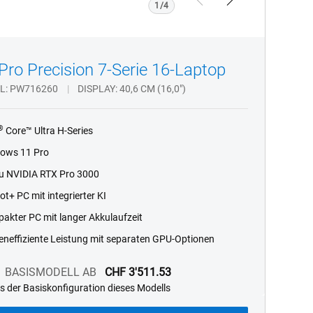
Previous
Next
1/4
 Pro Precision 7-Serie 16-Laptop
L
PW716260
DISPLAY
40,6 CM (16,0")
®
Core
™
Ultra H-Series
ows 11 Pro
zu NVIDIA RTX Pro 3000
ot+ PC mit integrierter KI
akter PC mit langer Akkulaufzeit
eneffiziente Leistung mit separaten GPU-Optionen
BASISMODELL AB
CHF 3'511.53
s der Basiskonfiguration dieses Modells
dell