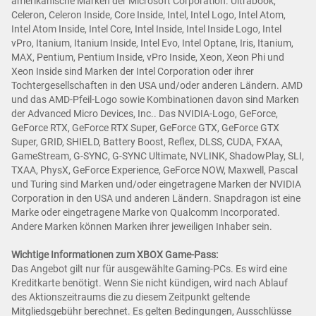
amerikanische Marken der Microsoft Corporation. Ultrabook,
Celeron, Celeron Inside, Core Inside, Intel, Intel Logo, Intel Atom,
Intel Atom Inside, Intel Core, Intel Inside, Intel Inside Logo, Intel
vPro, Itanium, Itanium Inside, Intel Evo, Intel Optane, Iris, Itanium,
MAX, Pentium, Pentium Inside, vPro Inside, Xeon, Xeon Phi und
Xeon Inside sind Marken der Intel Corporation oder ihrer
Tochtergesellschaften in den USA und/oder anderen Ländern. AMD
und das AMD-Pfeil-Logo sowie Kombinationen davon sind Marken
der Advanced Micro Devices, Inc.. Das NVIDIA-Logo, GeForce,
GeForce RTX, GeForce RTX Super, GeForce GTX, GeForce GTX
Super, GRID, SHIELD, Battery Boost, Reflex, DLSS, CUDA, FXAA,
GameStream, G-SYNC, G-SYNC Ultimate, NVLINK, ShadowPlay, SLI,
TXAA, PhysX, GeForce Experience, GeForce NOW, Maxwell, Pascal
und Turing sind Marken und/oder eingetragene Marken der NVIDIA
Corporation in den USA und anderen Ländern. Snapdragon ist eine
Marke oder eingetragene Marke von Qualcomm Incorporated.
Andere Marken können Marken ihrer jeweiligen Inhaber sein.
Wichtige Informationen zum XBOX Game-Pass:
Das Angebot gilt nur für ausgewählte Gaming-PCs. Es wird eine
Kreditkarte benötigt. Wenn Sie nicht kündigen, wird nach Ablauf
des Aktionszeitraums die zu diesem Zeitpunkt geltende
Mitgliedsgebühr berechnet. Es gelten Bedingungen, Ausschlüsse