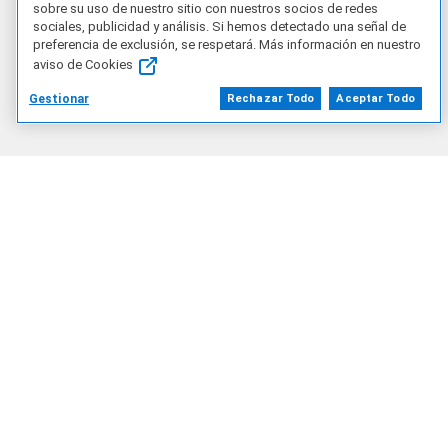
sobre su uso de nuestro sitio con nuestros socios de redes
sociales, publicidad y análisis. Si hemos detectado una señal de
Contáctenos
preferencia de exclusión, se respetará. Más información en nuestro
aviso de Cookies
Gestionar
Rechazar Todo
Aceptar Todo
BO/ES
Nuestra empresa
Quiénes somos
Impacto corporativo
Nuestros partners
Buscar un socio